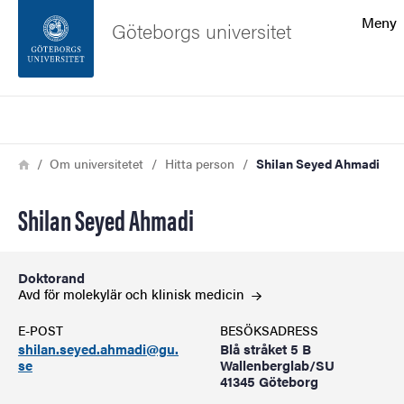
Sökfunktionen
Meny
Göteborgs universitet
Sidfoten
Sök
Kontakta universitetet
Länkstig
Hem
Om universitetet
Hitta person
Shilan Seyed Ahmadi
Om webbplatsen
Shilan Seyed Ahmadi
Doktorand
Avd för molekylär och klinisk
medicin
E-POST
BESÖKSADRESS
shilan.seyed.ahmadi@gu.
Blå stråket 5 B
se
Wallenberglab/SU
41345 Göteborg