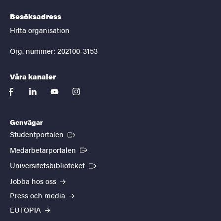
Besöksadress
Hitta organisation
Org. nummer: 202100-3153
Våra kanaler
facebook
linkedin
youtube
instagram
Genvägar
(Extern länk)
Studentportalen
(Extern länk)
Medarbetarportalen
(Extern länk)
Universitetsbiblioteket
Jobba hos oss
Press och media
EUTOPIA