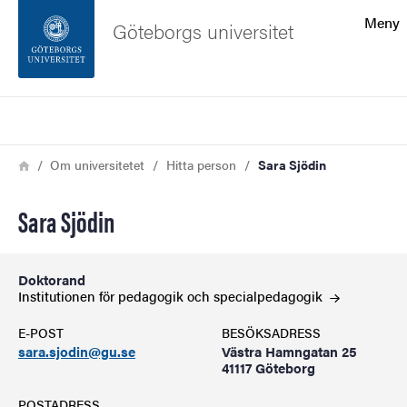
Sökfunktionen
Meny
Göteborgs universitet
Sidfoten
Sök
Kontakta universitetet
Länkstig
Hem
Om universitetet
Hitta person
Sara Sjödin
Om webbplatsen
Sara Sjödin
Doktorand
Institutionen för pedagogik och
specialpedagogik
E-POST
BESÖKSADRESS
sara.sjodin@gu.se
Västra Hamngatan 25
41117 Göteborg
POSTADRESS