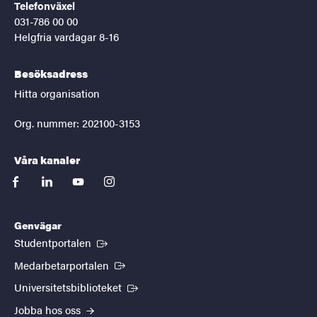
Telefonväxel
031-786 00 00
Helgfria vardagar 8-16
Besöksadress
Hitta organisation
Org. nummer: 202100-3153
Våra kanaler
facebook
linkedin
youtube
instagram
Genvägar
(Extern länk)
Studentportalen
(Extern länk)
Medarbetarportalen
(Extern länk)
Universitetsbiblioteket
Jobba hos oss