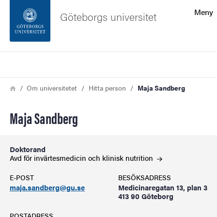
Sökfunktionen
Meny
Göteborgs universitet
Sidfoten
Sök
Kontakta universitetet
Länkstig
Hem
Om universitetet
Hitta person
Maja Sandberg
Om webbplatsen
Maja Sandberg
Doktorand
Avd för invärtesmedicin och klinisk
nutrition
E-POST
BESÖKSADRESS
maja.sandberg@gu.se
Medicinaregatan 13, plan 3
413 90 Göteborg
POSTADRESS