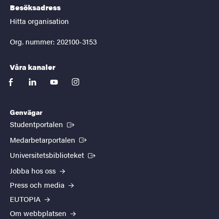
Besöksadress
Hitta organisation
Org. nummer: 202100-3153
Våra kanaler
facebook
linkedin
youtube
instagram
Genvägar
(Extern länk)
Studentportalen
(Extern länk)
Medarbetarportalen
(Extern länk)
Universitetsbiblioteket
Jobba hos oss
Press och media
EUTOPIA
Om webbplatsen