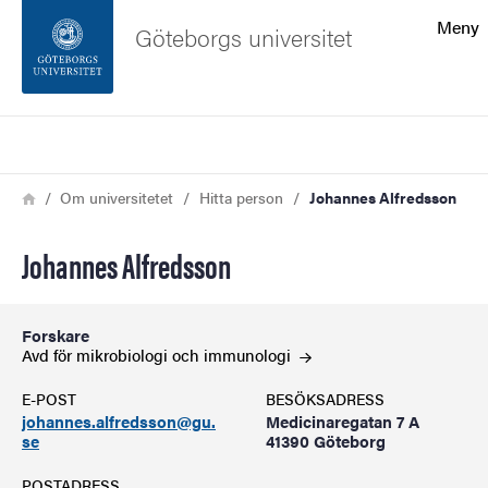
Sökfunktionen
Meny
Göteborgs universitet
Sidfoten
Sök
Kontakta universitetet
Länkstig
Hem
Om universitetet
Hitta person
Johannes Alfredsson
Om webbplatsen
Johannes Alfredsson
Forskare
Avd för mikrobiologi och
immunologi
E-POST
BESÖKSADRESS
johannes.alfredsson@gu.
Medicinaregatan 7 A
se
41390 Göteborg
POSTADRESS