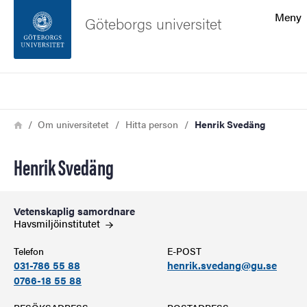
Sökfunktionen
Meny
Göteborgs universitet
Sidfoten
Sök
Kontakta universitetet
Länkstig
Hem
Om universitetet
Hitta person
Henrik Svedäng
Om webbplatsen
Henrik Svedäng
Vetenskaplig samordnare
Havsmiljöinstitutet
Telefon
E-POST
031-786 55 88
henrik.svedang@gu.se
0766-18 55 88