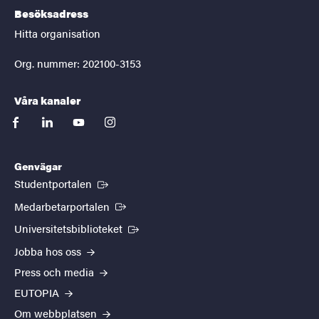
Besöksadress
Hitta organisation
Org. nummer: 202100-3153
Våra kanaler
facebook
linkedin
youtube
instagram
Genvägar
(Extern länk)
Studentportalen
(Extern länk)
Medarbetarportalen
(Extern länk)
Universitetsbiblioteket
Jobba hos oss
Press och media
EUTOPIA
Om webbplatsen