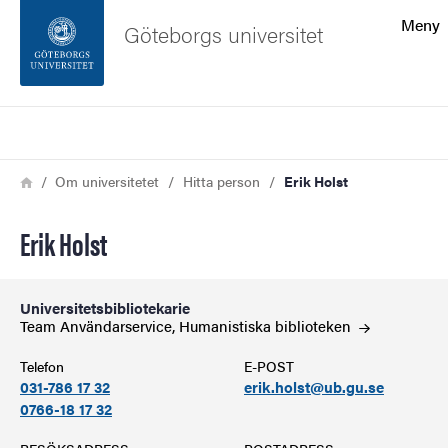
Sökfunktionen
Meny
Göteborgs universitet
Sidfoten
Sök
Kontakta universitetet
Länkstig
Hem
Om universitetet
Hitta person
Erik Holst
Om webbplatsen
Erik Holst
Universitetsbibliotekarie
Team Användarservice, Humanistiska
biblioteken
Telefon
E-POST
031-786 17 32
erik.holst@ub.gu.se
0766-18 17 32