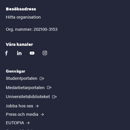
Besöksadress
Hitta organisation
Org. nummer: 202100-3153
Våra kanaler
facebook
linkedin
youtube
instagram
Genvägar
(Extern länk)
Studentportalen
(Extern länk)
Medarbetarportalen
(Extern länk)
Universitetsbiblioteket
Jobba hos oss
Press och media
EUTOPIA