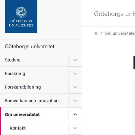
Sökfunktionen
Göteborgs univ
Sidfoten
Länkstig
Hem
Om universitete
Kontakta universitetet
Göteborgs universitet
Undermeny för Studera
Studera
Om webbplatsen
Undermeny för Forskning
Forskning
Undermeny för Forskarutbi
Forskarutbildning
Undermeny för Samverkan 
Samverkan och innovation
Undermeny för Om universi
Om universitetet
Undermeny för Kontakt
Kontakt