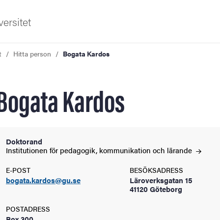
ersitet
t
Hitta person
Bogata Kardos
Bogata Kardos
ldning
Doktorand
Institutionen för pedagogik, kommunikation och
lärande
och innovation
E-POST
BESÖKSADRESS
bogata.kardos@gu.se
Läroverksgatan 15
tetet
41120 Göteborg
POSTADRESS
Box 300