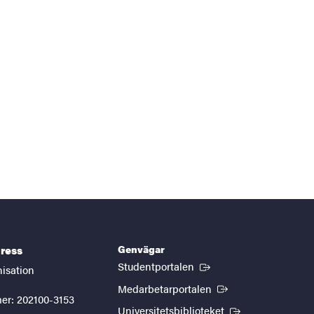
Genvägar
ress
(Extern länk)
Studentportalen
nisation
(Extern länk)
Medarbetarportalen
er: 202100-3153
(Extern länk)
Universitetsbiblioteket