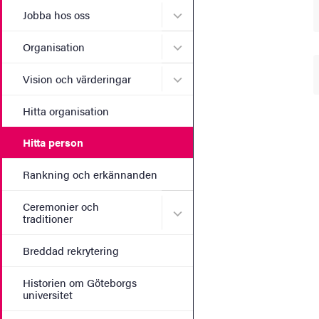
Undermeny för Jobba hos 
Jobba hos oss
Undermeny för Organisati
Organisation
Undermeny för Vision och 
Vision och värderingar
Hitta organisation
Hitta person
Rankning och erkännanden
Ceremonier och
Undermeny för Ceremonier 
traditioner
Breddad rekrytering
Historien om Göteborgs
universitet