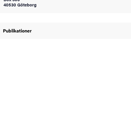
40530 Göteborg
oss
on
Publikationer
värderingar
och traditioner