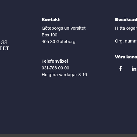
Kontakt
Besöksad
Göteborgs universitet
Hitta orga
Box 100
Org. numm
405 30 Göteborg
Våra kana
Telefonväxel
031-786 00 00
facebook
lin
Helgfria vardagar 8-16