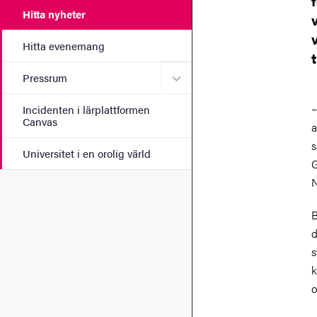
Hitta nyheter
Hitta evenemang
Undermeny för Pressrum
Pressrum
–
Incidenten i lärplattformen
Canvas
a
s
Universitet i en orolig värld
G
N
B
d
s
k
o