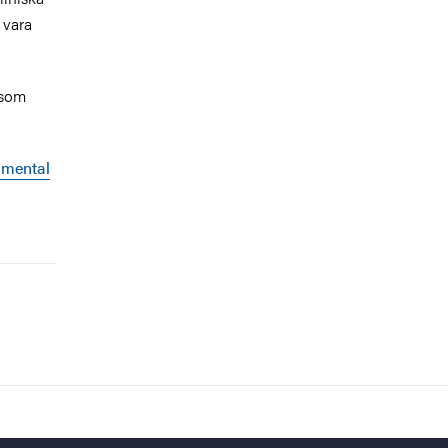
 vara
 som
imental