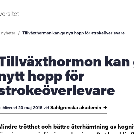
ersitet
a nyheter
Tillväxthormon kan ge nytt hopp för strokeöverlevare
äxthormon kan ge
nytt hopp för
strokeöverlevare
ldning
och innovation
Sahlgrenska
akademin
23 maj 2018
ublicerad
vid
tetet
Mindre trötthet och bättre återhämtning av kogni