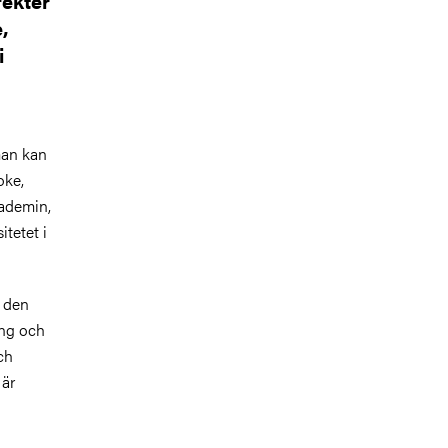
fekter
,
i
man kan
oke,
kademin,
tetet i
r den
ång och
ch
 är