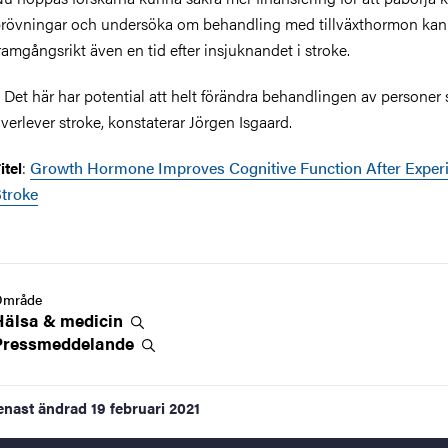
rövningar och undersöka om behandling med tillväxthormon kan
ramgångsrikt även en tid efter insjuknandet i stroke.
 Det här har potential att helt förändra behandlingen av personer
verlever stroke, konstaterar Jörgen Isgaard.
:
Growth Hormone Improves Cognitive Function After Exper
itel
troke
Område
Hälsa &
medicin
Pressmeddelande
enast ändrad
19 februari 2021