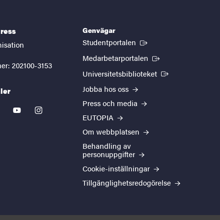
Genvägar
ress
(Extern länk)
Studentportalen
nisation
(Extern länk)
Medarbetarportalen
er: 202100-3153
(Extern länk)
Universitetsbiblioteket
Jobba hos oss
ler
Press och media
kedin
youtube
instagram
EUTOPIA
Om webbplatsen
Behandling av
personuppgifter
Cookie-inställningar
Tillgänglighetsredogörelse