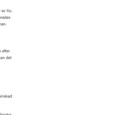
 av tio,
erades
nan.
 efter
kan det
minskad
liniska