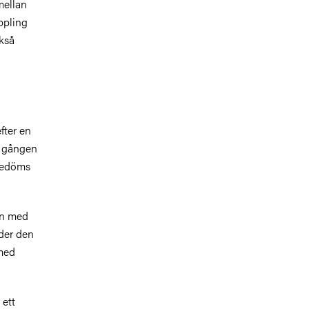
mellan
ppling
ckså
fter en
ta gången
 bedöms
en med
nder den
 med
 ett