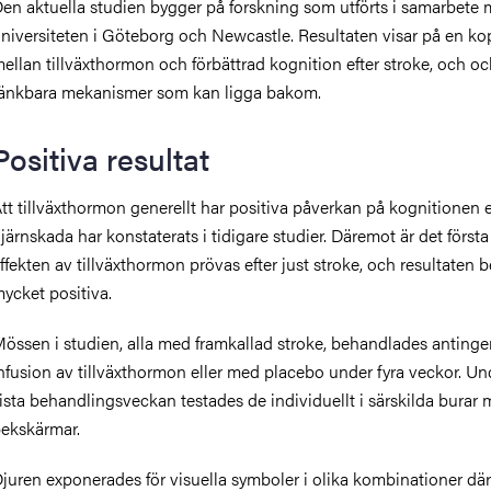
en aktuella studien bygger på forskning som utförts i samarbete 
niversiteten i Göteborg och Newcastle. Resultaten visar på en ko
ellan tillväxthormon och förbättrad kognition efter stroke, och o
änkbara mekanismer som kan ligga bakom.
Positiva resultat
tt tillväxthormon generellt har positiva påverkan på kognitionen e
järnskada har konstaterats i tidigare studier. Däremot är det förs
ffekten av tillväxthormon prövas efter just stroke, och resultaten
ycket positiva.
össen i studien, alla med framkallad stroke, behandlades anting
nfusion av tillväxthormon eller med placebo under fyra veckor. U
ista behandlingsveckan testades de individuellt i särskilda burar
ekskärmar.
juren exponerades för visuella symboler i olika kombinationer där