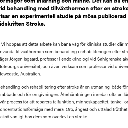
förmågor som inlärning och minne. Det kan bli ef
vid behandling med tillväxthormon efter en stroke
visar en experimentell studie på möss publicerad 
tidskriften Stroke.
 Vi hoppas att detta arbete kan bana väg för kliniska studier där 
nvända tillväxthormon som behandling i rehabiliteringen efter str
äger Jörgen Isgaard, professor i endokrinologi vid Sahlgrenska a
öteborgs universitet, och även verksam som professor vid universi
ewcastle, Australien.
ehandling och rehabilitering efter stroke är en utmaning, både fö
rabbade och för omgivningen. Återhämtningen innebär ofta en l
vår process för att reparera talfunktion, minneskapacitet, tanke- o
oncentrationsförmåga med mera. Oro, ångest och uttalad trötthet
ckså vanligt hos dem som överlevt en stroke.