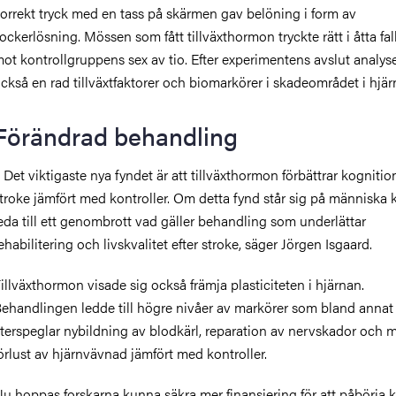
orrekt tryck med en tass på skärmen gav belöning i form av
ockerlösning. Mössen som fått tillväxthormon tryckte rätt i åtta fall
ot kontrollgruppens sex av tio. Efter experimentens avslut analys
ckså en rad tillväxtfaktorer och biomarkörer i skadeområdet i hjär
Förändrad behandling
 Det viktigaste nya fyndet är att tillväxthormon förbättrar kognition
troke jämfört med kontroller. Om detta fynd står sig på människa 
eda till ett genombrott vad gäller behandling som underlättar
ehabilitering och livskvalitet efter stroke, säger Jörgen Isgaard.
illväxthormon visade sig också främja plasticiteten i hjärnan.
ehandlingen ledde till högre nivåer av markörer som bland annat
terspeglar nybildning av blodkärl, reparation av nervskador och 
örlust av hjärnvävnad jämfört med kontroller.
u hoppas forskarna kunna säkra mer finansiering för att påbörja k