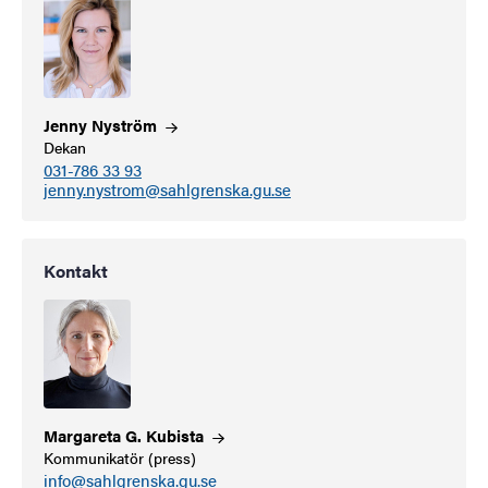
Jenny
Nyström
Dekan
031-786 33 93
jenny.nystrom@sahlgrenska.gu.se
Kontakt
Margareta G.
Kubista
Kommunikatör (press)
info@sahlgrenska.gu.se