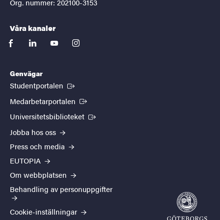
Org. nummer: 202100-3153
Våra kanaler
facebook
linkedin
youtube
instagram
Genvägar
(Extern länk)
Studentportalen
(Extern länk)
Medarbetarportalen
(Extern länk)
Universitetsbiblioteket
Jobba hos oss
Press och media
EUTOPIA
Om webbplatsen
Behandling av personuppgifter
Cookie-inställningar