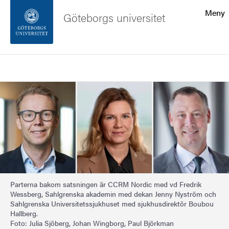
Sökfunktionen
Meny
Göteborgs universitet
Sidfoten
Sök
Kontakta universitetet
Bild
Om webbplatsen
Parterna bakom satsningen är CCRM Nordic med vd Fredrik
Wessberg, Sahlgrenska akademin med dekan Jenny Nyström och
Sahlgrenska Universitetssjukhuset med sjukhusdirektör Boubou
Hallberg.
Foto: Julia Sjöberg, Johan Wingborg, Paul Björkman