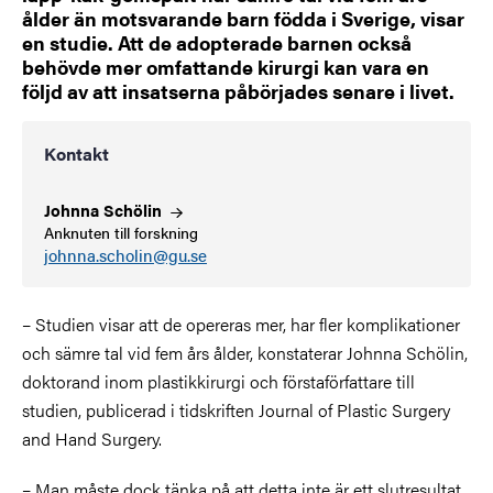
ålder än motsvarande barn födda i Sverige, visar
en studie. Att de adopterade barnen också
behövde mer omfattande kirurgi kan vara en
följd av att insatserna påbörjades senare i livet.
Kontakt
Johnna
Schölin
Anknuten till forskning
johnna.scholin@gu.se
– Studien visar att de opereras mer, har fler komplikationer
och sämre tal vid fem års ålder, konstaterar Johnna Schölin,
doktorand inom plastikkirurgi och förstaförfattare till
studien, publicerad i tidskriften Journal of Plastic Surgery
and Hand Surgery.
– Man måste dock tänka på att detta inte är ett slutresultat