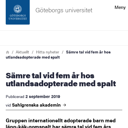
Sökfunktionen
Meny
Göteborgs universitet
Sidfoten
Sök
Kontakta universitetet
Länkstig
Hem
Aktuellt
Hitta nyheter
Sämre tal vid fem år hos
utlandsadopterade med spalt
Om webbplatsen
Sämre tal vid fem år hos
utlandsadopterade med spalt
2 september 2019
Publicerad
Sahlgrenska
akademin
vid
Gruppen internationellt adopterade barn med
läpp-käk-gomspalt har sämre tal vid fem års