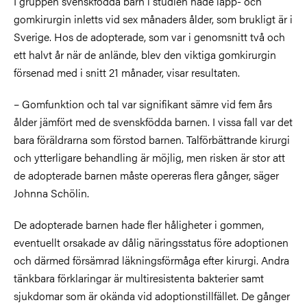
I gruppen svenskfödda barn i studien hade läpp- och
gomkirurgin inletts vid sex månaders ålder, som brukligt är i
Sverige. Hos de adopterade, som var i genomsnitt två och
ett halvt år när de anlände, blev den viktiga gomkirurgin
försenad med i snitt 21 månader, visar resultaten.
– Gomfunktion och tal var signifikant sämre vid fem års
ålder jämfört med de svenskfödda barnen. I vissa fall var det
bara föräldrarna som förstod barnen. Talförbättrande kirurgi
och ytterligare behandling är möjlig, men risken är stor att
de adopterade barnen måste opereras flera gånger, säger
Johnna Schölin.
De adopterade barnen hade fler håligheter i gommen,
eventuellt orsakade av dålig näringsstatus före adoptionen
och därmed försämrad läkningsförmåga efter kirurgi. Andra
tänkbara förklaringar är multiresistenta bakterier samt
sjukdomar som är okända vid adoptionstillfället. De gånger