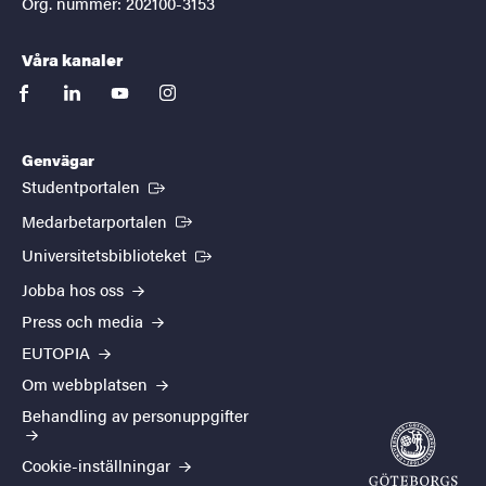
Org. nummer: 202100-3153
Våra kanaler
facebook
linkedin
youtube
instagram
Genvägar
(Extern länk)
Studentportalen
(Extern länk)
Medarbetarportalen
(Extern länk)
Universitetsbiblioteket
Jobba hos oss
Press och media
EUTOPIA
Om webbplatsen
Behandling av personuppgifter
Cookie-inställningar