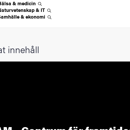
Hälsa &
medicin
Naturvetenskap &
IT
Samhälle &
ekonomi
at innehåll
M - Centrum för framtid