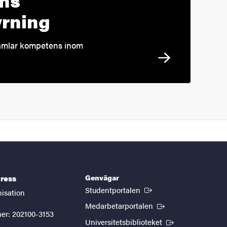
yrning
samlar kompetens inom
Genvägar
ress
(Extern länk)
Studentportalen
nisation
(Extern länk)
Medarbetarportalen
er: 202100-3153
(Extern länk)
Universitetsbiblioteket