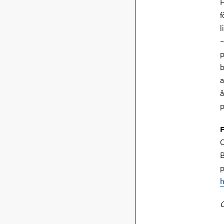
F
f
l
–
p
b
a
å
p
F
C
B
p
h
C