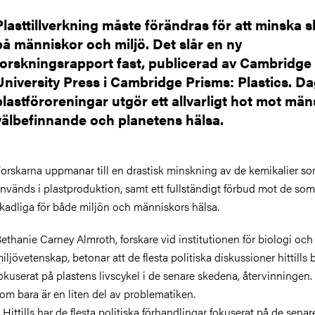
Plasttillverkning måste förändras för att minska 
på människor och miljö. Det slår en ny
forskningsrapport fast, publicerad av Cambridge
University Press i Cambridge Prisms: Plastics. D
plastföroreningar utgör ett allvarligt hot mot män
välbefinnande och planetens hälsa.
orskarna uppmanar till en drastisk minskning av de kemikalier s
nvänds i plastproduktion, samt ett fullständigt förbud mot de som
kadliga för både miljön och människors hälsa
.
ethanie Carney Almroth, forskare vid institutionen för biologi och
iljövetenskap, betonar att de flesta politiska diskussioner hittills 
okuserat på plastens livscykel i de senare skedena, återvinningen
om bara är en liten del av problematiken.
 Hittills har de flesta politiska förhandlingar fokuserat på de senar