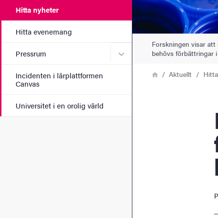
Hitta nyheter
Hitta evenemang
Forskningen visar att 
Undermeny för Pressrum
behövs förbättringar i 
Pressrum
Länkstig
Hem
Aktuellt
Hitt
Incidenten i lärplattformen
Canvas
Universitet i en orolig värld
Plast
P