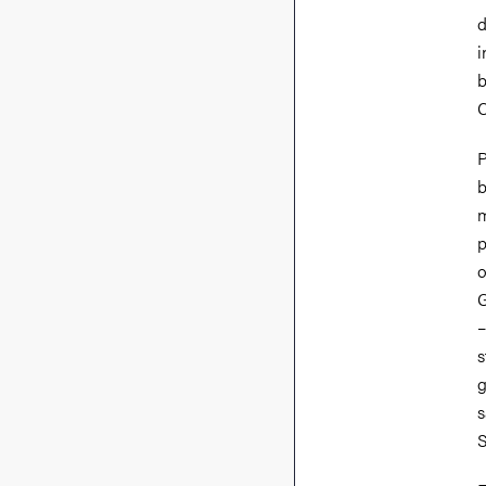
d
i
b
C
P
b
m
p
o
G
–
s
g
s
S