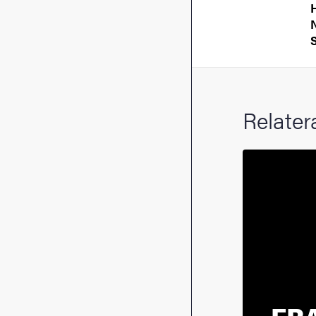
Relater
FRA