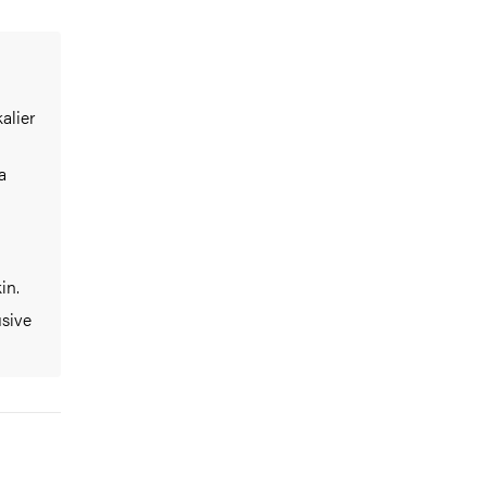
alier
a
in.
usive