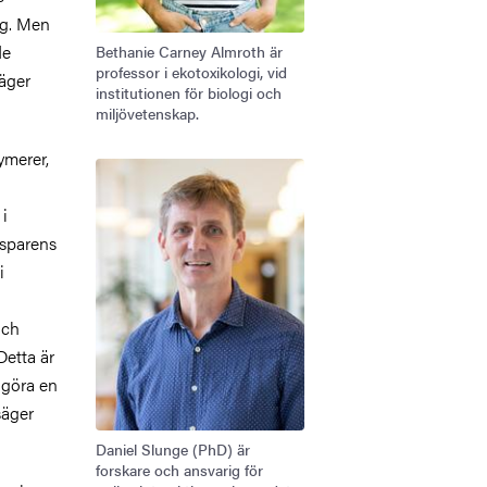
ng. Men
de
Bethanie Carney Almroth är
professor i ekotoxikologi, vid
säger
institutionen för biologi och
miljövetenskap.
ymerer,
Bild
 i
nsparens
i
och
Detta är
ggöra en
säger
Daniel Slunge (PhD) är
forskare och ansvarig för