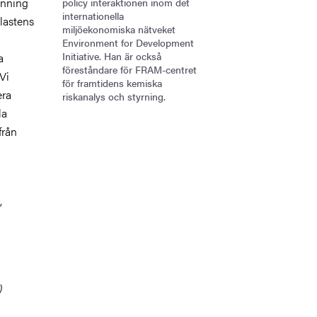
inning
policy interaktionen inom det
internationella
plastens
miljöekonomiska nätveket
Environment for Development
Initiative. Han är också
a
föreståndare för FRAM-centret
Vi
för framtidens kemiska
era
riskanalys och styrning.
la
från
,
)