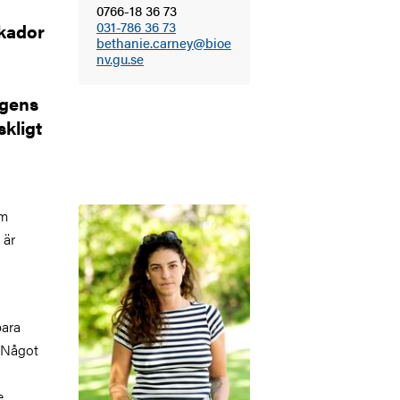
0766-18 36 73
031-786 36 73
skador
bethanie.carney@bioe
nv.gu.se
agens
skligt
Bild
om
 är
bara
. Något
e