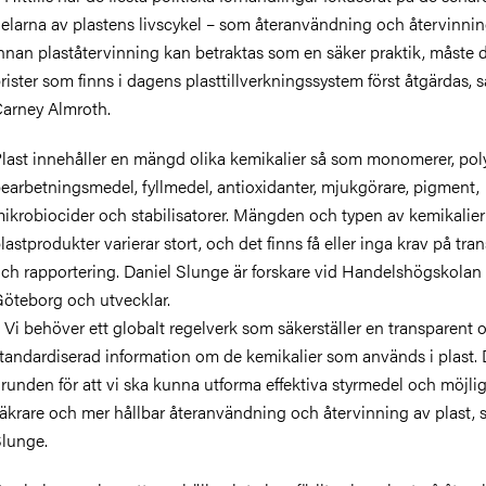
elarna av plastens livscykel – som återanvändning och återvinni
nnan plaståtervinning kan betraktas som en säker praktik, måste 
rister som finns i dagens plasttillverkningssystem först åtgärdas, 
arney Almroth.
last innehåller en mängd olika kemikalier så som monomerer, pol
earbetningsmedel, fyllmedel, antioxidanter, mjukgörare, pigment,
ikrobiocider och stabilisatorer. Mängden och typen av kemikalier
lastprodukter varierar stort, och det finns få eller inga krav på tra
ch rapportering. Daniel Slunge är forskare vid Handelshögskolan 
öteborg och utvecklar.
 Vi behöver ett globalt regelverk som säkerställer en transparent 
tandardiserad information om de kemikalier som används i plast. 
runden för att vi ska kunna utforma effektiva styrmedel och möjli
äkrare och mer hållbar återanvändning och återvinning av plast, 
lunge.