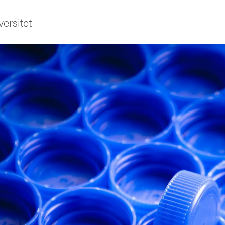
ersitet
ldning
och innovation
tetet