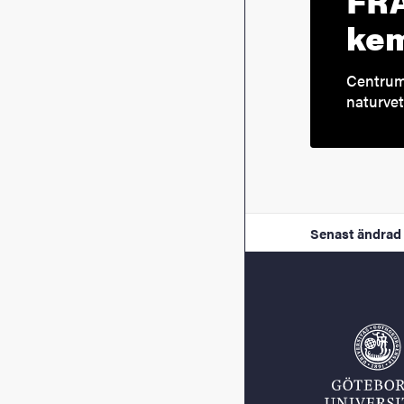
kem
Centrum 
naturvet
Senast ändrad