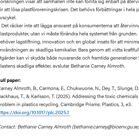
orskningen visar att samhällen inte kan förlita sig enbart på återv
ör att lösa plastföroreningskrisen. Det behövs förbättringar i hela 
ivscykel.
 Det räcker inte att lägga ansvaret på konsumenterna att återvinn
lastprodukter, utan vi måste förändra hela systemet från grunden. 
ehöver lagstiftning, innovation och en global insats för att minim
nvändningen av skadliga kemikalier. Bara genom att vidta kraftful
tgärder kan vi skydda både nuvarande och framtida generationer 
lastens skadliga effekter, avslutar Bethanie Carney Almroth.
ull paper:
arney Almroth, B., Carmona, E., Chukwuone, N., Dey, T., Slunge, D.
ackhaus, T., & Karlsson, T. (2025). Addressing the toxic chemicals
roblem in plastics recycling. Cambridge Prisms: Plastics, 3, e3.
ttps://doi.org/10.1017/plc.2025.1
ontact: Bethanie Carney Almroth (bethanie.carney@bioenv.gu.se