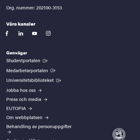
Org. nummer: 202100-3153
Våra kanaler
facebook
linkedin
youtube
instagram
Genvägar
(Extern länk)
Studentportalen
(Extern länk)
Medarbetarportalen
(Extern länk)
Universitetsbiblioteket
Jobba hos oss
Press och media
EUTOPIA
Om webbplatsen
Behandling av personuppgifter