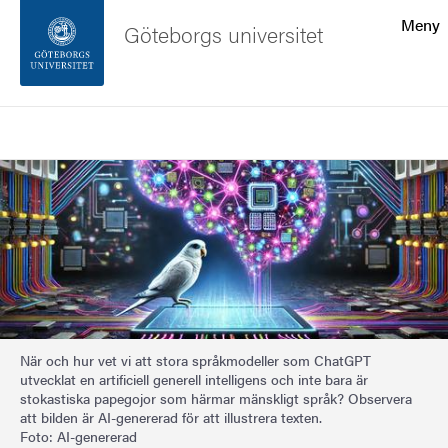
Sökfunktionen
Meny
Göteborgs universitet
Sidfoten
Sök
Kontakta universitetet
Bild
Om webbplatsen
När och hur vet vi att stora språkmodeller som ChatGPT
utvecklat en artificiell generell intelligens och inte bara är
stokastiska papegojor som härmar mänskligt språk? Observera
att bilden är AI-genererad för att illustrera texten.
Foto: AI-genererad