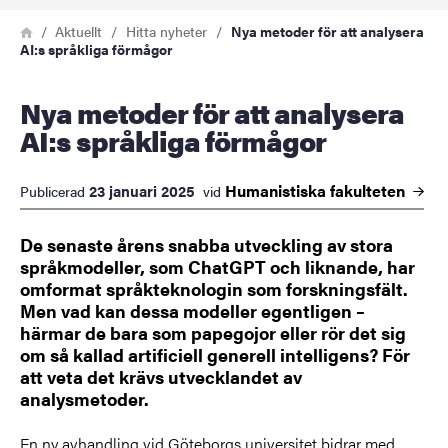
Länkstig
Hem
Aktuellt
Hitta nyheter
Nya metoder för att analysera
AI:s språkliga förmågor
Nya metoder för att analysera
AI:s språkliga förmågor
Humanistiska
fakulteten
23 januari 2025
Publicerad
vid
De senaste årens snabba utveckling av stora
språkmodeller, som ChatGPT och liknande, har
omformat språkteknologin som forskningsfält.
Men vad kan dessa modeller egentligen –
härmar de bara som papegojor eller rör det sig
om så kallad artificiell generell intelligens? För
att veta det krävs utvecklandet av
analysmetoder.
En ny avhandling vid Göteborgs universitet bidrar med