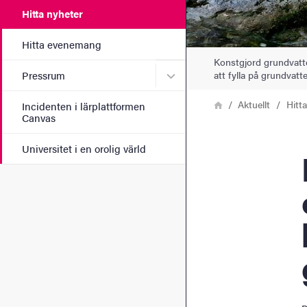
Hitta nyheter
Hitta evenemang
Konstgjord grundvatten
Undermeny för Pressrum
att fylla på grundvat
Pressrum
Länkstig
Hem
Aktuellt
Hitt
Incidenten i lärplattformen
Canvas
Universitet i en orolig värld
Kemik