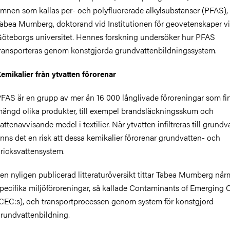
mnen som kallas per- och polyfluorerade alkylsubstanser (PFAS),
abea Mumberg, doktorand vid Institutionen för geovetenskaper v
öteborgs universitet. Hennes forskning undersöker hur PFAS
ransporteras genom konstgjorda grundvattenbildningssystem.
emikalier från ytvatten förorenar
FAS är en grupp av mer än 16 000 långlivade föroreningar som fin
ängd olika produkter, till exempel brandsläckningsskum och
attenavvisande medel i textilier. När ytvatten infiltreras till grundv
inns det en risk att dessa kemikalier förorenar grundvatten- och
ricksvattensystem.
 en nyligen publicerad litteraturöversikt tittar Tabea Mumberg nä
pecifika miljöföroreningar, så kallade Contaminants of Emerging
CEC:s), och transportprocessen genom system för konstgjord
rundvattenbildning.