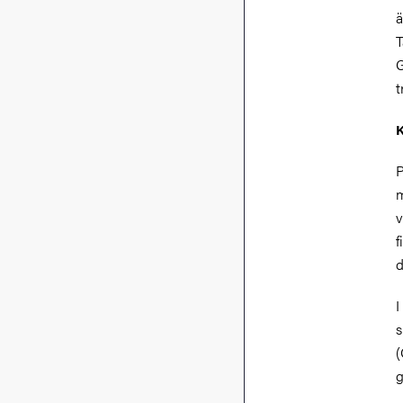
ä
T
G
t
K
P
m
v
f
d
I
s
(
g