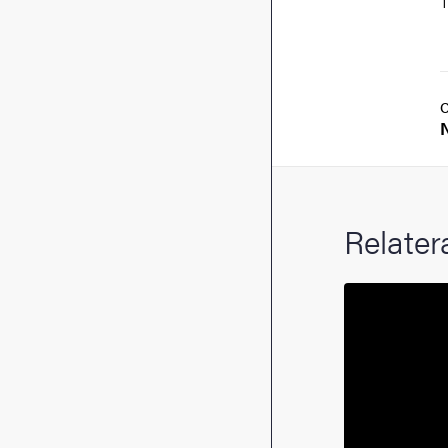
T
Relater