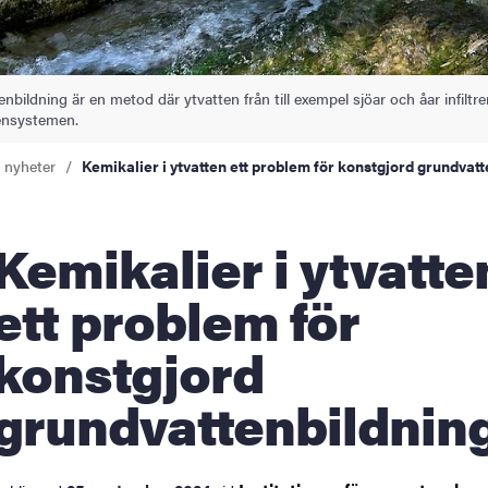
bildning är en metod där ytvatten från till exempel sjöar och åar infiltre
tensystemen.
a nyheter
Kemikalier i ytvatten ett problem för konstgjord grundvat
alier i ytvatten
ett problem för
konstgjord
grundvattenbildnin