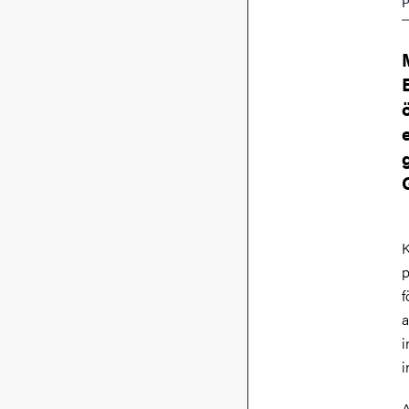
P
K
p
f
a
i
i
A