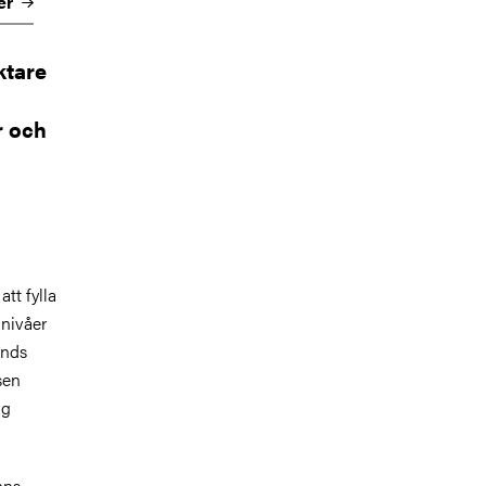
er
ktare
r och
tt fylla
nnivåer
änds
sen
äg
inns