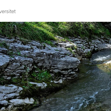
ersitet
ldning
och innovation
tetet