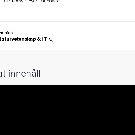
EXT: Jenny Meyer Daneback
Område
Naturvetenskap &
IT
at innehåll