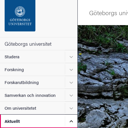
Sökfunktionen
Göteborgs univ
Sidfoten
Bild
Kontakta universitetet
Göteborgs universitet
Undermeny för Studera
Studera
Om webbplatsen
Undermeny för Forskning
Forskning
Undermeny för Forskarutbi
Forskarutbildning
Undermeny för Samverkan 
Samverkan och innovation
Undermeny för Om universi
Om universitetet
Undermeny för Aktuellt
Aktuellt