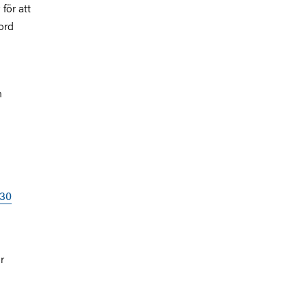
för att
ord
n
030
r