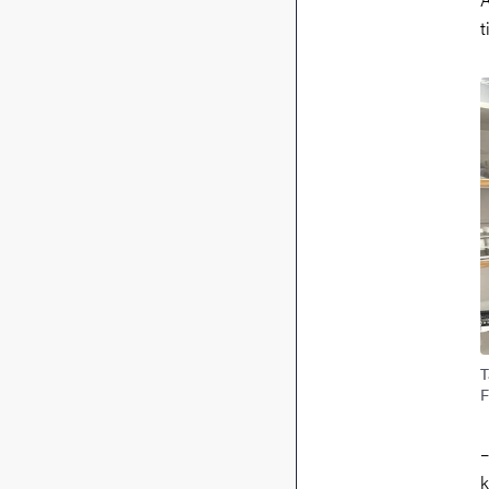
t
T
F
–
k