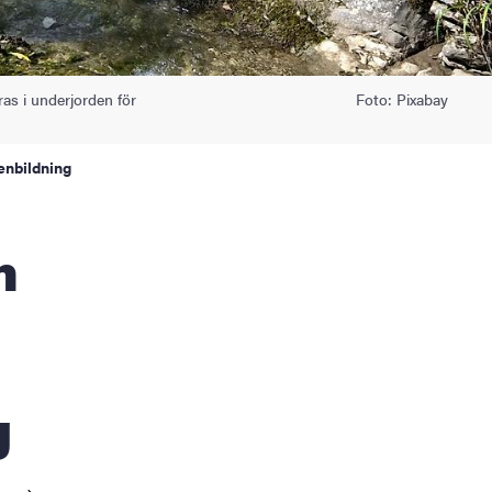
ras i underjorden för
Foto: Pixabay
tenbildning
g