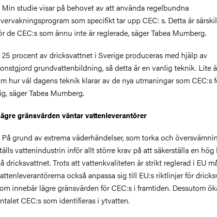
 Min studie visar på behovet av att använda regelbundna
vervakningsprogram som specifikt tar upp CEC: s. Detta är särskilt
ör de CEC:s som ännu inte är reglerade, säger Tabea Mumberg.
 25 procent av dricksvattnet i Sverige produceras med hjälp av
onstgjord grundvattenbildning, så detta är en vanlig teknik. Lite ä
m hur väl dagens teknik klarar av de nya utmaningar som CEC:s 
ig, säger Tabea Mumberg.
ägre gränsvärden väntar vattenleverantörer
 På grund av extrema väderhändelser, som torka och översvämnin
tälls vattenindustrin inför allt större krav på att säkerställa en hög 
å dricksvattnet. Trots att vattenkvaliteten är strikt reglerad i EU m
attenleverantörerna också anpassa sig till EU:s riktlinjer för drick
om innebär lägre gränsvärden för CEC:s i framtiden. Dessutom ök
ntalet CEC:s som identifieras i ytvatten.