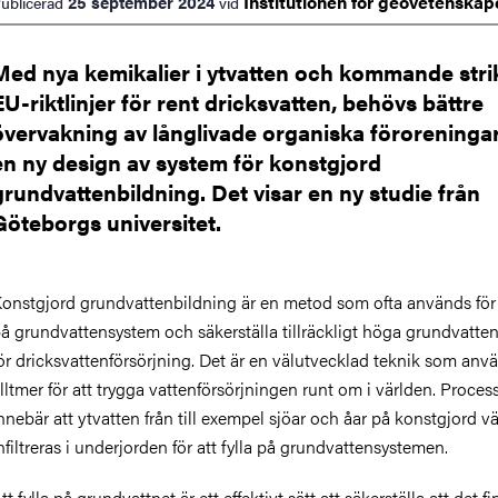
Institutionen för
geovetenskap
25 september 2024
ublicerad
vid
Med nya kemikalier i ytvatten och kommande stri
EU-riktlinjer för rent dricksvatten, behövs bättre
övervakning av långlivade organiska föroreninga
en ny design av system för konstgjord
grundvattenbildning. Det visar en ny studie från
Göteborgs universitet.
onstgjord grundvattenbildning är en metod som ofta används för a
å grundvattensystem och säkerställa tillräckligt höga grundvatte
ör dricksvattenförsörjning. Det är en välutvecklad teknik som anv
lltmer för att trygga vattenförsörjningen runt om i världen. Proces
nnebär att ytvatten från till exempel sjöar och åar på konstgjord v
nfiltreras i underjorden för att fylla på grundvattensystemen.
tt fylla på grundvattnet är ett effektivt sätt att säkerställa att det f