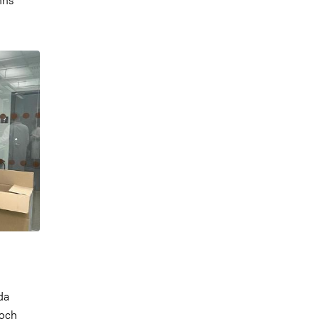
da
 och