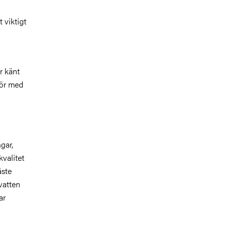
 viktigt
r känt
för med
gar,
kvalitet
åste
svatten
ar