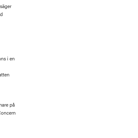
 säger
id
ns i en
atten
rmare på
 Concern