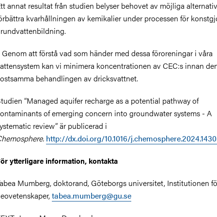
tt annat resultat från studien belyser behovet av möjliga alternativ 
örbättra kvarhållningen av kemikalier under processen för konstgj
rundvattenbildning.
 Genom att förstå vad som händer med dessa föroreningar i våra
attensystem kan vi minimera koncentrationen av CEC:s innan de
ostsamma behandlingen av dricksvattnet.
tudien “Managed aquifer recharge as a potential pathway of
ontaminants of emerging concern into groundwater systems - A
ystematic review” är publicerad i
Chemosphere.
http://dx.doi.org/10.1016/j.chemosphere.2024.143
ör ytterligare information, kontakta
abea Mumberg, doktorand, Göteborgs universitet, Institutionen fö
eovetenskaper,
tabea.mumberg@gu.se