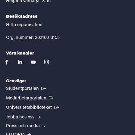
Helgfria vardagar 8-16
Besöksadress
Hitta organisation
Org. nummer: 202100-3153
Våra kanaler
facebook
linkedin
youtube
instagram
Genvägar
(Extern länk)
Studentportalen
(Extern länk)
Medarbetarportalen
(Extern länk)
Universitetsbiblioteket
Jobba hos oss
Press och media
EUTOPIA