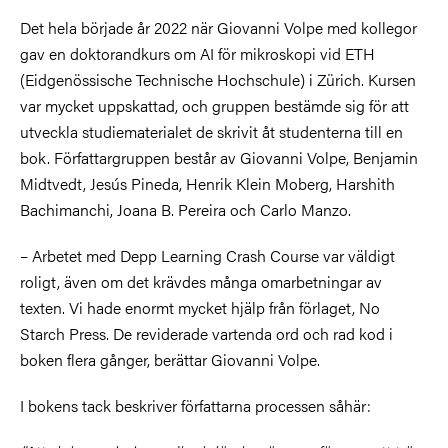
Det hela började år 2022 när Giovanni Volpe med kollegor
gav en doktorandkurs om AI för mikroskopi vid ETH
(Eidgenössische Technische Hochschule) i Zürich. Kursen
var mycket uppskattad, och gruppen bestämde sig för att
utveckla studiematerialet de skrivit åt studenterna till en
bok. Författargruppen består av Giovanni Volpe, Benjamin
Midtvedt, Jesús Pineda, Henrik Klein Moberg, Harshith
Bachimanchi, Joana B. Pereira och Carlo Manzo.
– Arbetet med Depp Learning Crash Course var väldigt
roligt, även om det krävdes många omarbetningar av
texten. Vi hade enormt mycket hjälp från förlaget, No
Starch Press. De reviderade vartenda ord och rad kod i
boken flera gånger, berättar Giovanni Volpe.
I bokens tack beskriver författarna processen såhär: