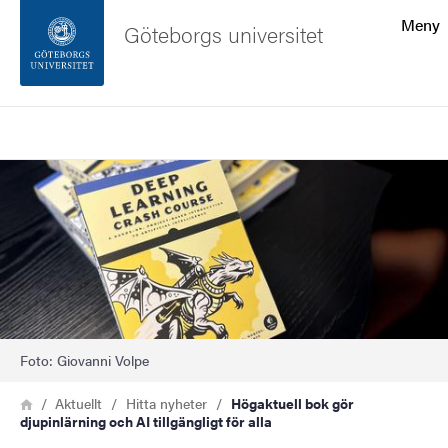
Sökfunktionen
Meny
Göteborgs universitet
Sidfoten
Sök
Kontakta universitetet
Bild
Om webbplatsen
Foto: Giovanni Volpe
Länkstig
Hem
Aktuellt
Hitta nyheter
Högaktuell bok gör
djupinlärning och AI tillgängligt för alla