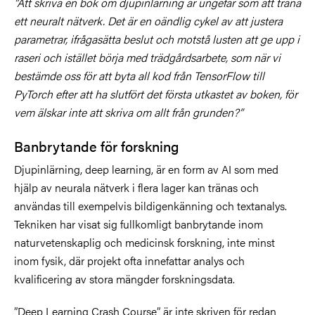
”Att skriva en bok om djupinlärning är ungefär som att träna
ett neuralt nätverk. Det är en oändlig cykel av att justera
parametrar, ifrågasätta beslut och motstå lusten att ge upp i
raseri och istället börja med trädgårdsarbete, som när vi
bestämde oss för att byta all kod från TensorFlow till
PyTorch efter att ha slutfört det första utkastet av boken, för
vem älskar inte att skriva om allt från grunden?”
Banbrytande för forskning
Djupinlärning, deep learning, är en form av AI som med
hjälp av neurala nätverk i flera lager kan tränas och
användas till exempelvis bildigenkänning och textanalys.
Tekniken har visat sig fullkomligt banbrytande inom
naturvetenskaplig och medicinsk forskning, inte minst
inom fysik, där projekt ofta innefattar analys och
kvalificering av stora mängder forskningsdata.
”Deep Learning Crash Course” är inte skriven för redan