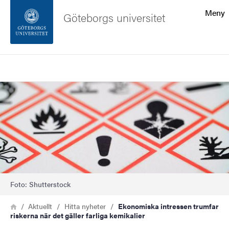
Sökfunktionen
Meny
Göteborgs universitet
Sidfoten
Sök
Kontakta universitetet
Bild
Om webbplatsen
Foto: Shutterstock
Länkstig
Hem
Aktuellt
Hitta nyheter
Ekonomiska intressen trumfar
riskerna när det gäller farliga kemikalier