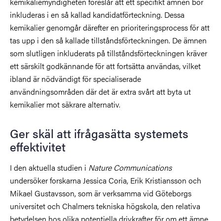
kemikaliemyndigheten föreslår att ett specifikt ämnen bör
inkluderas i en så kallad kandidatförteckning. Dessa
kemikalier genomgår därefter en prioriteringsprocess för att
tas upp i den så kallade tillståndsförteckningen. De ämnen
som slutligen inkluderats på tillståndsförteckningen kräver
ett särskilt godkännande för att fortsätta användas, vilket
ibland är nödvändigt för specialiserade
användningsområden där det är extra svårt att byta ut
kemikalier mot säkrare alternativ.
Ger skäl att ifrågasätta systemets
effektivitet
I den aktuella studien i
Nature Communications
undersöker forskarna Jessica Coria, Erik Kristiansson och
Mikael Gustavsson, som är verksamma vid Göteborgs
universitet och Chalmers tekniska högskola, den relativa
betydelsen hos olika potentiella drivkrafter för om ett ämne