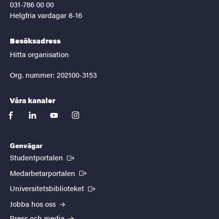
031-786 00 00
Helgfria vardagar 8-16
Besöksadress
Hitta organisation
Org. nummer: 202100-3153
Våra kanaler
facebook
linkedin
youtube
instagram
Genvägar
(Extern länk)
Studentportalen
(Extern länk)
Medarbetarportalen
(Extern länk)
Universitetsbiblioteket
Jobba hos oss
Press och media