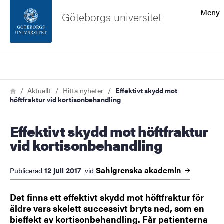
Sökfunktionen
Meny
Göteborgs universitet
Sidfoten
Sök
Kontakta universitetet
Länkstig
Hem
Aktuellt
Hitta nyheter
Effektivt skydd mot
höftfraktur vid kortisonbehandling
Om webbplatsen
Effektivt skydd mot höftfraktur
vid kortisonbehandling
Sahlgrenska
akademin
12 juli 2017
Publicerad
vid
​​​​​​​Det finns ett effektivt skydd mot höftfraktur för
äldre vars skelett successivt bryts ned, som en
bieffekt av kortisonbehandling. Får patienterna