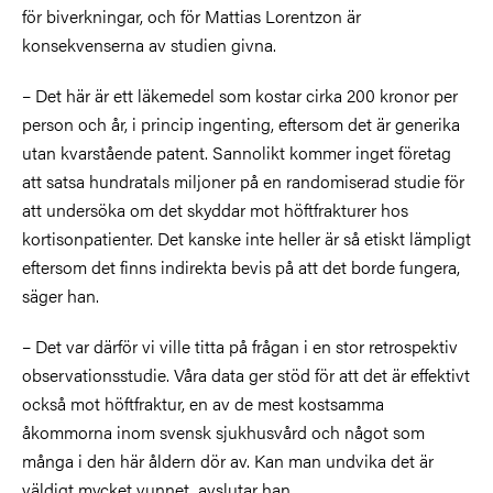
för biverkningar, och för Mattias Lorentzon är
konsekvenserna av studien givna.
– Det här är ett läkemedel som kostar cirka 200 kronor per
person och år, i princip ingenting, eftersom det är generika
utan kvarstående patent. Sannolikt kommer inget företag
att satsa hundratals miljoner på en randomiserad studie för
att undersöka om det skyddar mot höftfrakturer hos
kortisonpatienter. Det kanske inte heller är så etiskt lämpligt
eftersom det finns indirekta bevis på att det borde fungera,
säger han.
– Det var därför vi ville titta på frågan i en stor retrospektiv
observationsstudie. Våra data ger stöd för att det är effektivt
också mot höftfraktur, en av de mest kostsamma
åkommorna inom svensk sjukhusvård och något som
många i den här åldern dör av. Kan man undvika det är
väldigt mycket vunnet, avslutar han.