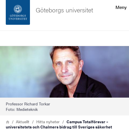
Sökfunktionen
Meny
Göteborgs universitet
Sidfoten
Sök
Kontakta universitetet
Bild
Om webbplatsen
Professor Richard Torkar
Foto: Medieteknik
Länkstig
Hem
Aktuellt
Hitta nyheter
Campus Totalförsvar –
universitetets och Chalmers bidrag till Sveriges säkerhet