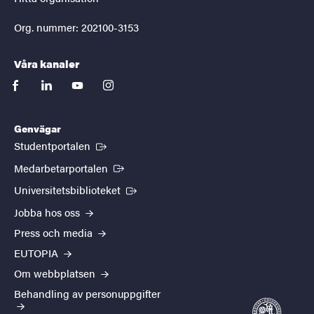
Org. nummer: 202100-3153
Våra kanaler
facebook
linkedin
youtube
instagram
Genvägar
(Extern länk)
Studentportalen
(Extern länk)
Medarbetarportalen
(Extern länk)
Universitetsbiblioteket
Jobba hos oss
Press och media
EUTOPIA
Om webbplatsen
Behandling av personuppgifter