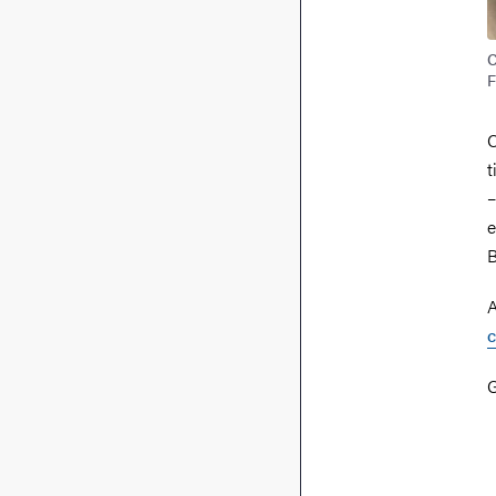
C
F
C
t
–
e
B
A
c