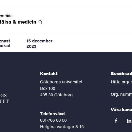
Område
Hälsa &
medicin
enast
15 december
ndrad
2023
Kontakt
Besöksad
Göteborgs universitet
Hitta orga
Box 100
Org. numm
405 30 Göteborg
Våra kana
Telefonväxel
031-786 00 00
facebook
lin
Helgfria vardagar 8-16