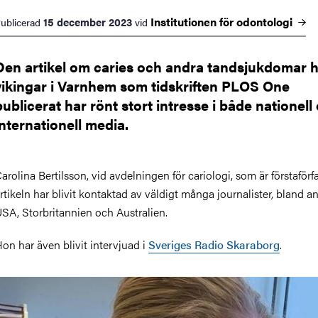
Institutionen för
odontologi
15 december 2023
ublicerad
vid
Den artikel om caries och andra tandsjukdomar 
vikingar i Varnhem som tidskriften PLOS One
publicerat har rönt stort intresse i både nationell
internationell media.
arolina Bertilsson, vid avdelningen för cariologi, som är förstaförfat
rtikeln har blivit kontaktad av väldigt många journalister, bland a
SA, Storbritannien och Australien.
on har även blivit intervjuad i
Sveriges Radio Skaraborg
.
ild