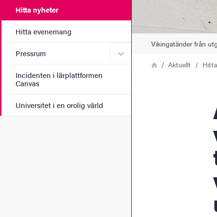
Hitta nyheter
Hitta evenemang
Vikingatänder från u
Undermeny för Pressrum
Pressrum
Länkstig
Hem
Aktuellt
Hitt
Incidenten i lärplattformen
Canvas
Ar
Universitet i en orolig värld