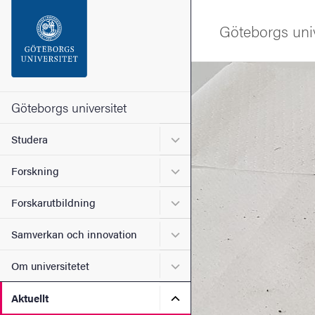
Sökfunktionen
Göteborgs univ
Sidfoten
Bild
Kontakta universitetet
Göteborgs universitet
Undermeny för Studera
Studera
Om webbplatsen
Undermeny för Forskning
Forskning
Undermeny för Forskarutbi
Forskarutbildning
Undermeny för Samverkan 
Samverkan och innovation
Undermeny för Om universi
Om universitetet
Undermeny för Aktuellt
Aktuellt