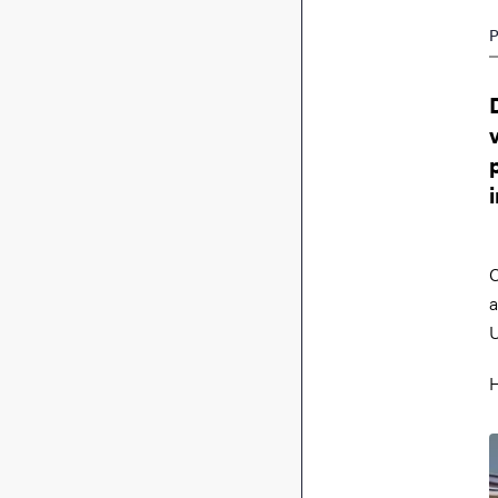
P
C
a
U
H
B