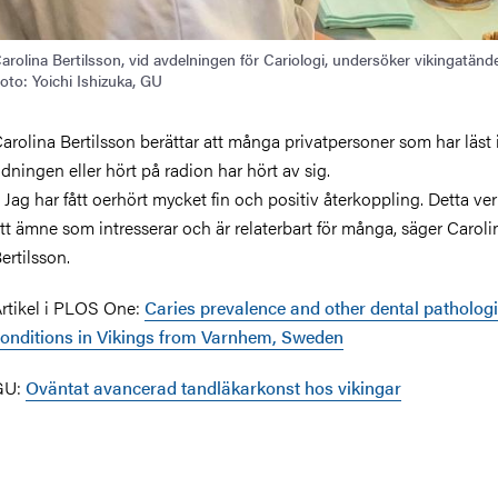
arolina Bertilsson, vid avdelningen för Cariologi, undersöker vikingatänd
oto: Yoichi Ishizuka, GU
arolina Bertilsson berättar att många privatpersoner som har läst 
idningen eller hört på radion har hört av sig.
 Jag har fått oerhört mycket fin och positiv återkoppling. Detta ve
tt ämne som intresserar och är relaterbart för många, säger Caroli
ertilsson.
rtikel i PLOS One:
Caries prevalence and other dental pathologi
onditions in Vikings from Varnhem, Sweden
GU:
Oväntat avancerad tandläkarkonst hos vikingar