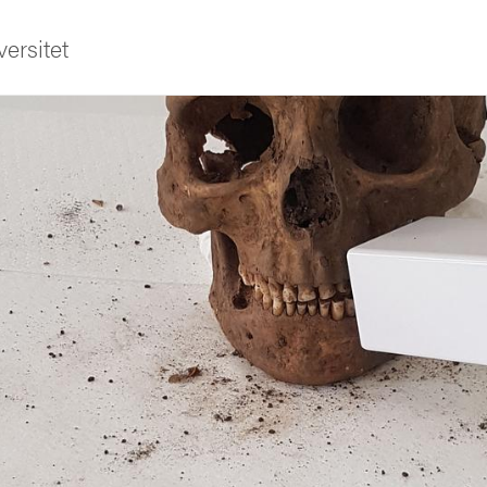
ersitet
ldning
och innovation
tetet