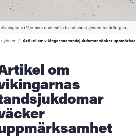
tgrävningarna i Varnhem undersöks bland annat genom tandröntgen.
a nyheter
Artikel om vikingarnas tandsjukdomar väcker uppmärks
tikel om
vikingarnas
tandsjukdomar
väcker
uppmärksamhet