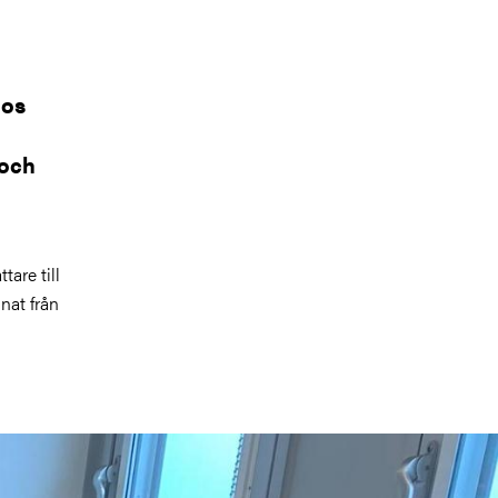
hos
 och
tare till
nnat från