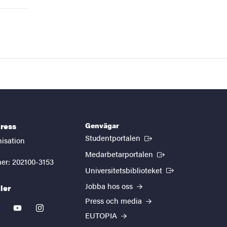
Genvägar
ress
(Extern länk)
Studentportalen
nisation
(Extern länk)
Medarbetarportalen
er: 202100-3153
(Extern länk)
Universitetsbiblioteket
Jobba hos oss
ler
Press och media
kedin
youtube
instagram
EUTOPIA