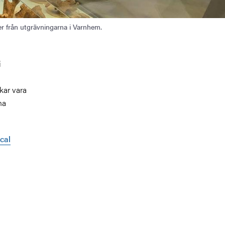
er från utgrävningarna i Varnhem.
i
rkar vara
na
cal