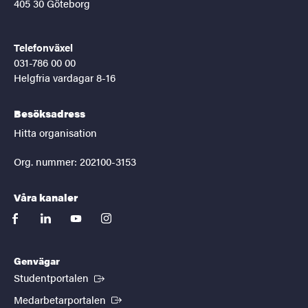
405 30 Göteborg
Telefonväxel
031-786 00 00
Helgfria vardagar 8-16
Besöksadress
Hitta organisation
Org. nummer: 202100-3153
Våra kanaler
facebook
linkedin
youtube
instagram
Genvägar
(Extern länk)
Studentportalen
(Extern länk)
Medarbetarportalen