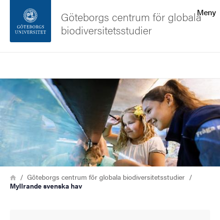
Sökfunktionen
Meny
Göteborgs centrum för globala
biodiversitetsstudier
Sidfoten
Sök
Kontakta universitetet
Bild
Om webbplatsen
Länkstig
Hem
Göteborgs centrum för globala biodiversitetsstudier
Myllrande svenska hav