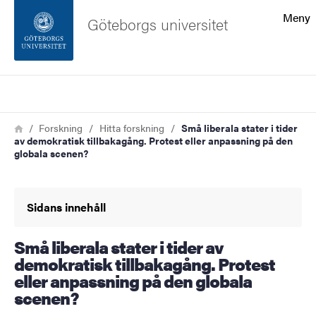
Sökfunktionen
Meny
Göteborgs universitet
Sidfoten
Sök
Kontakta universitetet
Länkstig
Hem
Forskning
Hitta forskning
Små liberala stater i tider
av demokratisk tillbakagång. Protest eller anpassning på den
Om webbplatsen
globala scenen?
Sidans innehåll
Små liberala stater i tider av
demokratisk tillbakagång. Protest
eller anpassning på den globala
scenen?