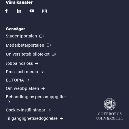
Våra kanaler
facebook
linkedin
youtube
instagram
Genvägar
(Extern länk)
Studentportalen
(Extern länk)
Medarbetarportalen
(Extern länk)
Universitetsbiblioteket
Jobba hos oss
Press och media
EUTOPIA
Om webbplatsen
Behandling av personuppgifter
Cookie-inställningar
Tillgänglighetsredogörelse