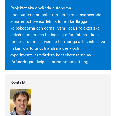
Projektet ska använda autonoma
undervattensfarkoster utrustade med avancerade
sonarer och sensorteknik för att kartlägga
kelpskogarna och deras livsmiljöer. Projektet ska
också studera den biologiska mångfalden – kelp
fungerar som en livsmiljö för många arter, inklusive
fiskar, kräftdjur och andra alger – och
experimentellt utvärdera konsekvenserna av
förändringar i kelpens artsammansättning.
Kontakt