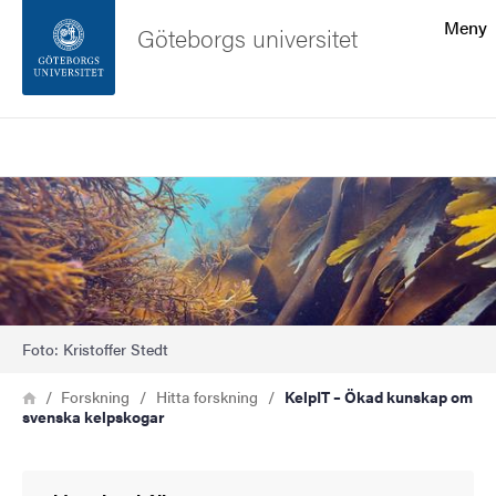
Sökfunktionen
Meny
Göteborgs universitet
Sidfoten
Sök
Kontakta universitetet
Bild
Om webbplatsen
Foto: Kristoffer Stedt
Länkstig
Hem
Forskning
Hitta forskning
KelpIT – Ökad kunskap om
svenska kelpskogar