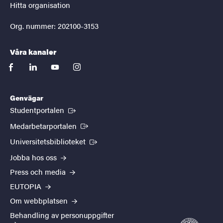
Hitta organisation
Org. nummer: 202100-3153
Våra kanaler
facebook
linkedin
youtube
instagram
Genvägar
(Extern länk)
Studentportalen
(Extern länk)
Medarbetarportalen
(Extern länk)
Universitetsbiblioteket
Jobba hos oss
Press och media
EUTOPIA
Om webbplatsen
Behandling av personuppgifter