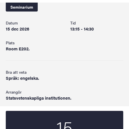
Seminarium
Datum
Tid
15 dec 2026
13:15 - 14:30
Plats
Room E202.
Bra att veta
Språk: engelska.
Arrangör
Statsvetenskapliga institutionen.
15
Startdatum
2026