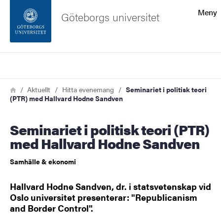
Sökfunktionen
Meny
Göteborgs universitet
Sidfoten
Sök
Kontakta universitetet
Länkstig
Hem
Aktuellt
Hitta evenemang
Seminariet i politisk teori
(PTR) med Hallvard Hodne Sandven
Om webbplatsen
Seminariet i politisk teori (PTR)
med Hallvard Hodne Sandven
Samhälle & ekonomi
Hallvard Hodne Sandven, dr. i statsvetenskap vid
Oslo universitet presenterar: "Republicanism
and Border Control".