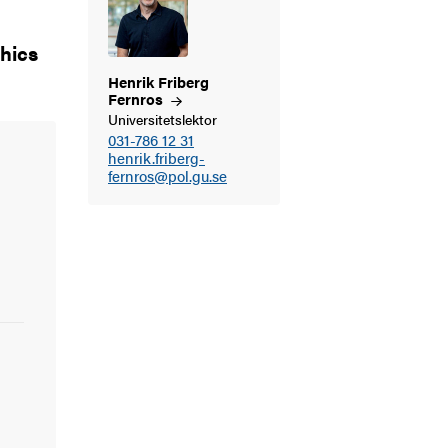
thics
Henrik Friberg
Fernros
Universitetslektor
031-786 12 31
henrik.friberg-
fernros@pol.gu.se