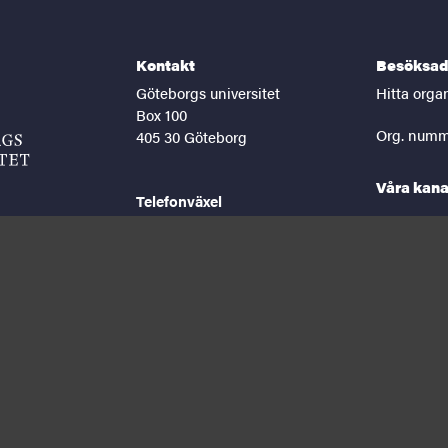
Kontakt
Besöksad
Göteborgs universitet
Hitta orga
Box 100
Org. numm
405 30 Göteborg
Våra kana
Telefonväxel
031-786 00 00
facebook
lin
Helgfria vardagar 8-16