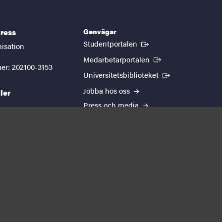
Genvägar
ress
(Extern länk)
Studentportalen
nisation
(Extern länk)
Medarbetarportalen
er: 202100-3153
(Extern länk)
Universitetsbiblioteket
Jobba hos oss
ler
Press och media
kedin
youtube
instagram
EUTOPIA
Om webbplatsen
Behandling av
personuppgifter
Cookie-inställningar
Tillgänglighetsredogörelse