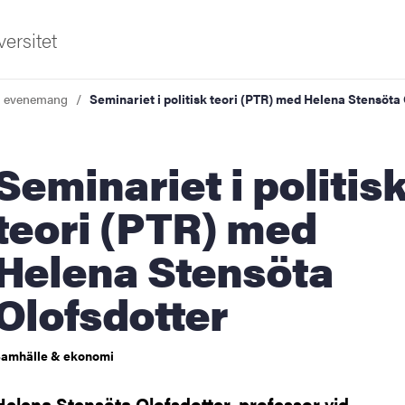
ersitet
a evenemang
Seminariet i politisk teori (PTR) med Helena Stensöta
ariet i politisk
teori (PTR) med
Helena Stensöta
ldning
Olofsdotter
och innovation
tetet
amhälle & ekonomi
Helena Stensöta Olofsdotter, professor vid