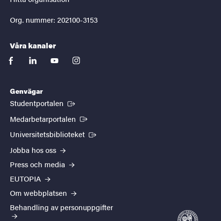
Org. nummer: 202100-3153
Våra kanaler
facebook
linkedin
youtube
instagram
Genvägar
(Extern länk)
Studentportalen
(Extern länk)
Medarbetarportalen
(Extern länk)
Universitetsbiblioteket
Jobba hos oss
Press och media
EUTOPIA
Om webbplatsen
Behandling av personuppgifter