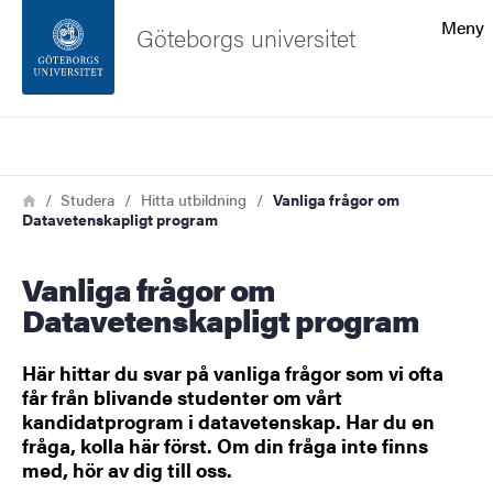
Sökfunktionen
Meny
Göteborgs universitet
Sidfoten
Sök
Kontakta universitetet
Länkstig
Hem
Studera
Hitta utbildning
Vanliga frågor om
Datavetenskapligt program
Om webbplatsen
Vanliga frågor om
Datavetenskapligt program
Här hittar du svar på vanliga frågor som vi ofta
får från blivande studenter om vårt
kandidatprogram i datavetenskap. Har du en
fråga, kolla här först. Om din fråga inte finns
med, hör av dig till oss.