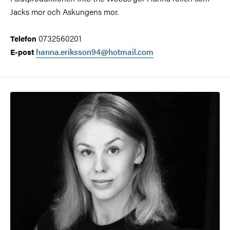
Jacks mor och Askungens mor.
0732560201
Telefon
hanna.eriksson94@hotmail.com
E-post