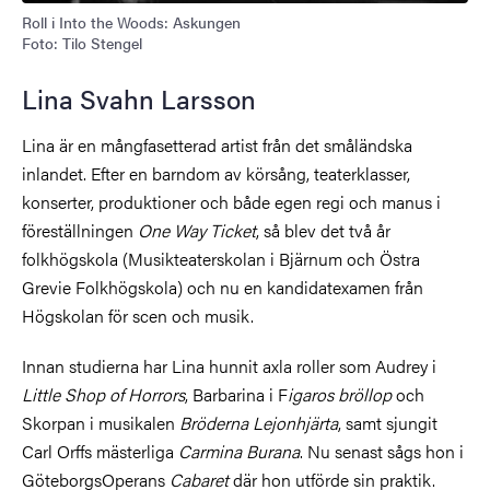
Roll i Into the Woods: Askungen
Foto: Tilo Stengel
Lina Svahn Larsson
Lina är en mångfasetterad artist från det småländska
inlandet. Efter en barndom av körsång, teaterklasser,
konserter, produktioner och både egen regi och manus i
föreställningen
One Way Ticket
, så blev det två år
folkhögskola (Musikteaterskolan i Bjärnum och Östra
Grevie Folkhögskola) och nu en kandidatexamen från
Högskolan för scen och musik.
Innan studierna har Lina hunnit axla roller som Audrey i
Little Shop of Horrors
, Barbarina i F
igaros bröllop
och
Skorpan i musikalen
Bröderna Lejonhjärta
, samt sjungit
Carl Orffs mästerliga
Carmina Burana
. Nu senast sågs hon i
GöteborgsOperans
Cabaret
där hon utförde sin praktik.