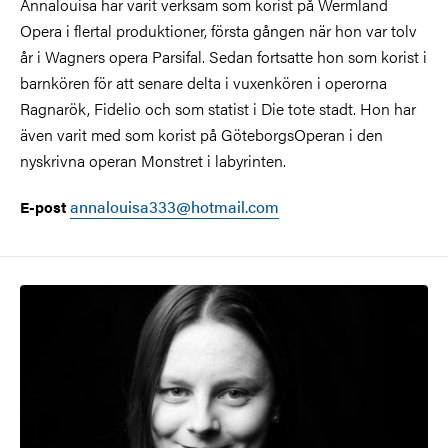
Annalouisa har varit verksam som korist på Wermland
Opera i flertal produktioner, första gången när hon var tolv
år i Wagners opera Parsifal. Sedan fortsatte hon som korist i
barnkören för att senare delta i vuxenkören i operorna
Ragnarök, Fidelio och som statist i Die tote stadt. Hon har
även varit med som korist på GöteborgsOperan i den
nyskrivna operan Monstret i labyrinten.
annalouisa333@hotmail.com
E-post