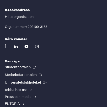
Besöksadress
Hitta organisation
Org. nummer: 202100-3153
Våra kanaler
facebook
linkedin
youtube
instagram
Genvägar
(Extern länk)
Studentportalen
(Extern länk)
Medarbetarportalen
(Extern länk)
Universitetsbiblioteket
Jobba hos oss
Press och media
EUTOPIA