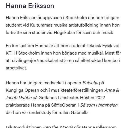
Hanna Eriksson
Hanna Eriksson är uppvuxen i Stockholm där hon tidigare
studerat vid Kulturamas musikalartistutbildning innan hon
fortsatte sina studier vid Högskolan för scen och musik.
En fun fact om Hanna är att hon studerat Teknisk Fysik vid
KTH i Stockholm innan hon började med musikal. Mest för
att civilingenjör/musikalartist är en så eftertraktad kombo i
arbetslivet.
Hanna har tidigare medverkat i operan
Batseba
på
Kungliga Operan och i musikteaterföreställningen
Anna &
Jacob Dubbe
på Gotlands Länsteater. Hösten 2022
praktiserade Hanna på SäffleOperan i
Så som i himmelen
där hon var understudy för rollen Gabriella.
I slutproduktionen
Into the Woods
gör Hanna rollen som