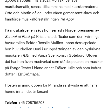
Spoon
släpptes i mars 2021. Hon skriver även
musikdramatik, senast tillsammans med klasskamraterna
Otto och Martin då de under våren gemensamt skrev och
framförde musikalföreställningen
Tre Apor.
På musikalscenen sågs hon senast i Nordenpremiären av
School of Rock
på Kristianstads Teater som den kvinnliga
huvudrollen Rektor Rosalie Mullins. Innan dess spelade
hon huvudrollen Unni i uruppsättningen av den nyskrivna
musikalen
IDE
med Vurpa Scenkonst i Göteborg. Utöver
det har hon även medverkat som skådespelare och musiker
på Rynge Teater i bland annat Fröken Julie och som Indras
dotter i
Ett Drömspel
.
Hösten är ännu öppen för Miranda så skynda er att haffa
henne innan det är försent!
+46 708755208
Telefon