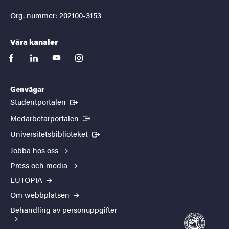
Org. nummer: 202100-3153
Våra kanaler
facebook
linkedin
youtube
instagram
Genvägar
(Extern länk)
Studentportalen
(Extern länk)
Medarbetarportalen
(Extern länk)
Universitetsbiblioteket
Jobba hos oss
Press och media
EUTOPIA
Om webbplatsen
Behandling av personuppgifter