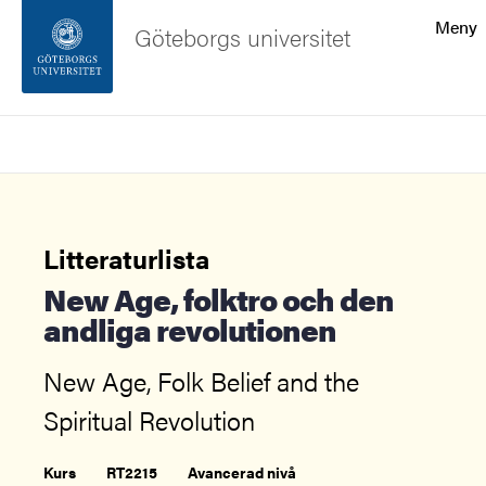
Sökfunktionen
Meny
Göteborgs universitet
Sidfoten
Sök
Kontakta universitetet
Om webbplatsen
Litteraturlista
New Age, folktro och den
andliga revolutionen
New Age, Folk Belief and the
Spiritual Revolution
Kurs
RT2215
Avancerad nivå