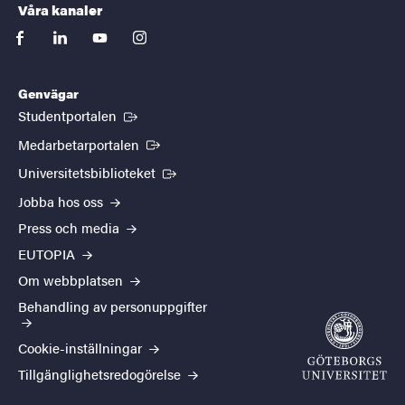
Våra kanaler
facebook
linkedin
youtube
instagram
Genvägar
(Extern länk)
Studentportalen
(Extern länk)
Medarbetarportalen
(Extern länk)
Universitetsbiblioteket
Jobba hos oss
Press och media
EUTOPIA
Om webbplatsen
Behandling av personuppgifter
Cookie-inställningar
Tillgänglighetsredogörelse