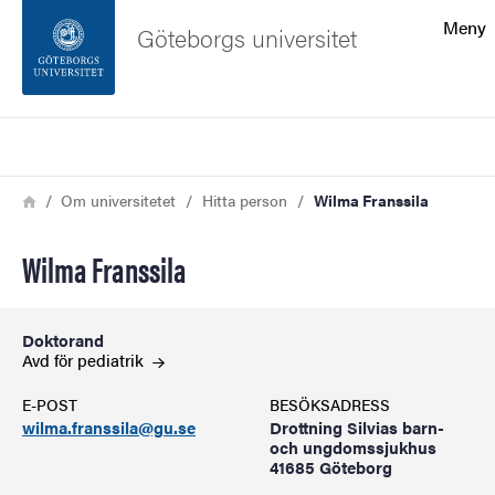
Sökfunktionen
Meny
Göteborgs universitet
Sidfoten
Sök
Kontakta universitetet
Länkstig
Hem
Om universitetet
Hitta person
Wilma Franssila
Om webbplatsen
Wilma Franssila
Doktorand
Avd för
pediatrik
E-POST
BESÖKSADRESS
wilma.franssila@gu.se
Drottning Silvias barn-
och ungdomssjukhus
41685 Göteborg