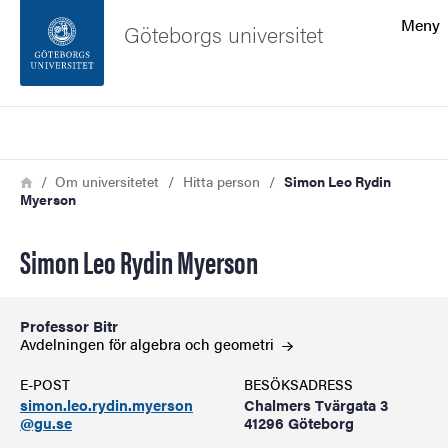
Sökfunktionen
Meny
Göteborgs universitet
Sidfoten
Sök
Kontakta universitetet
Länkstig
Hem
Om universitetet
Hitta person
Simon Leo Rydin
Myerson
Om webbplatsen
Simon Leo Rydin Myerson
Professor Bitr
Avdelningen för algebra och
geometri
E-POST
BESÖKSADRESS
simon.leo.rydin.myerson
Chalmers Tvärgata 3
@gu.se
41296 Göteborg