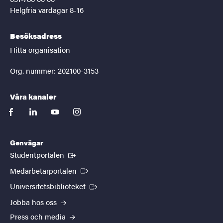
Helgfria vardagar 8-16
Besöksadress
Hitta organisation
Org. nummer: 202100-3153
Våra kanaler
facebook
linkedin
youtube
instagram
Genvägar
(Extern länk)
Studentportalen
(Extern länk)
Medarbetarportalen
(Extern länk)
Universitetsbiblioteket
Jobba hos oss
Press och media