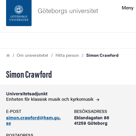
Sökfunktionen
Meny
Göteborgs universitet
Sidfoten
Sök
Kontakta universitetet
Länkstig
Hem
Om universitetet
Hitta person
Simon Crawford
Om webbplatsen
Simon Crawford
Universitetsadjunkt
Enheten för klassisk musik och
kyrkomusik
E-POST
BESÖKSADRESS
simon.crawford@hsm.gu.
Eklandagatan 86
se
41259 Göteborg
POSTADRESS