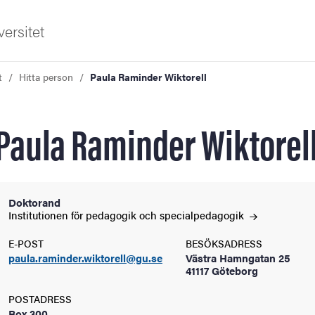
ersitet
t
Hitta person
Paula Raminder Wiktorell
Paula Raminder Wiktorel
ldning
Doktorand
Institutionen för pedagogik och
specialpedagogik
och innovation
E-POST
BESÖKSADRESS
paula.raminder.wiktorell@gu.se
Västra Hamngatan 25
tetet
41117 Göteborg
POSTADRESS
Box 300