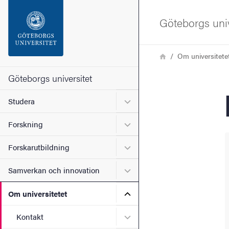
Sökfunktionen
Göteborgs univ
Sidfoten
Länkstig
Hem
Om universitete
Kontakta universitetet
Göteborgs universitet
Undermeny för Studera
Studera
Om webbplatsen
Undermeny för Forskning
Forskning
Undermeny för Forskarutbi
Forskarutbildning
Undermeny för Samverkan 
Samverkan och innovation
Undermeny för Om universi
Om universitetet
Undermeny för Kontakt
Kontakt