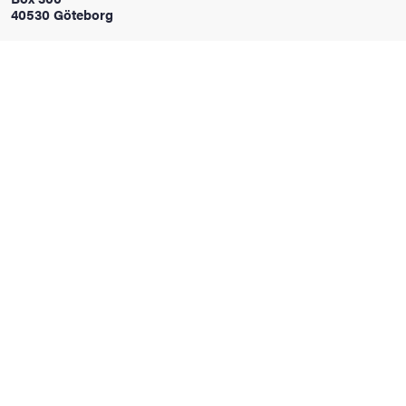
40530 Göteborg
oss
on
värderingar
och traditioner