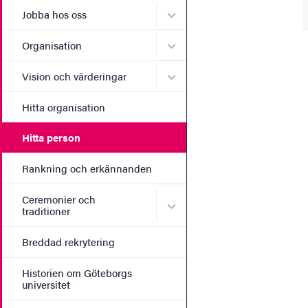
Undermeny för Jobba hos 
Jobba hos oss
Undermeny för Organisati
Organisation
Undermeny för Vision och 
Vision och värderingar
Hitta organisation
Hitta person
Rankning och erkännanden
Ceremonier och
Undermeny för Ceremonier 
traditioner
Breddad rekrytering
Historien om Göteborgs
universitet