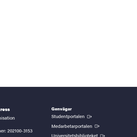
Genvägar
ress
(Extern länk)
Studentportalen
nisation
(Extern länk)
Medarbetarportalen
er: 202100-3153
(Extern länk)
Universitetsbiblioteket