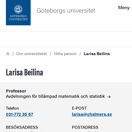
Sökfunktionen
Meny
Göteborgs universitet
Sidfoten
Sök
Kontakta universitetet
Länkstig
Hem
Om universitetet
Hitta person
Larisa Beilina
Om webbplatsen
Larisa Beilina
Professor
Avdelningen för tillämpad matematik och
statistik
Telefon
E-POST
031-772 35 67
larisa@chalmers.se
BESÖKSADRESS
POSTADRESS