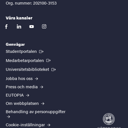
Org. nummer: 202100-3153
Våra kanaler
facebook
linkedin
youtube
instagram
Genvägar
(Extern länk)
Studentportalen
(Extern länk)
Medarbetarportalen
(Extern länk)
Universitetsbiblioteket
Jobba hos oss
Press och media
EUTOPIA
Om webbplatsen
Behandling av personuppgifter
Cookie-inställningar