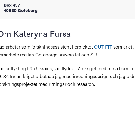
Box 457
oss
40530 Göteborg
on
Om Kateryna Fursa
värderingar
ag arbetar som forskningsassistent i projektet
OUT-FIT
som är ett
amarbete mellan Göteborgs universitet och SLU.
ag är flykting från Ukraina, jag flydde från kriget med mina barn i 
022. Innan kriget arbetade jag med inredningsdesign och jag bidra
orskningsprojektet med ritningar och research.
och traditioner