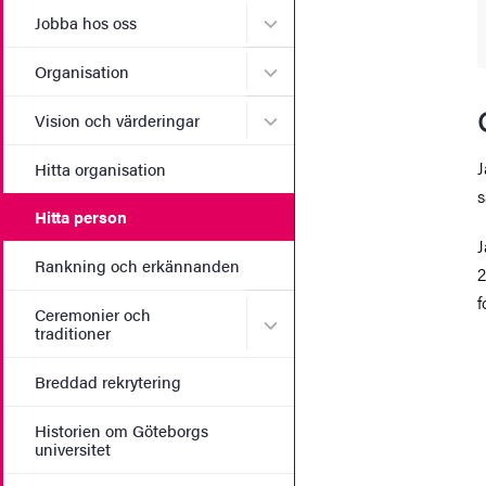
Undermeny för Jobba hos 
Jobba hos oss
Undermeny för Organisati
Organisation
Undermeny för Vision och 
Vision och värderingar
J
Hitta organisation
s
Hitta person
J
Rankning och erkännanden
2
f
Ceremonier och
Undermeny för Ceremonier 
traditioner
Breddad rekrytering
Historien om Göteborgs
universitet