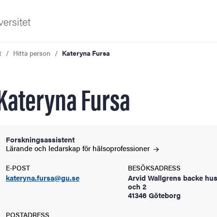
ersitet
t
Hitta person
Kateryna Fursa
Kateryna Fursa
ldning
Forskningsassistent
Lärande och ledarskap för
hälsoprofessioner
och innovation
E-POST
BESÖKSADRESS
kateryna.fursa@gu.se
Arvid Wallgrens backe hus
tetet
och 2
41346 Göteborg
POSTADRESS