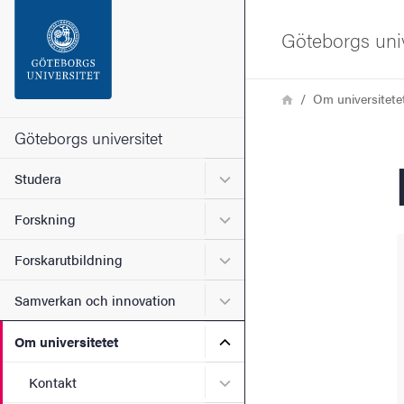
Sökfunktionen
Göteborgs univ
Sidfoten
Länkstig
Hem
Om universitete
Kontakta universitetet
Göteborgs universitet
Undermeny för Studera
Studera
Om webbplatsen
Undermeny för Forskning
Forskning
Undermeny för Forskarutbi
Forskarutbildning
Undermeny för Samverkan 
Samverkan och innovation
Undermeny för Om universi
Om universitetet
Undermeny för Kontakt
Kontakt