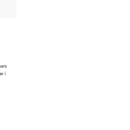
mars
r i