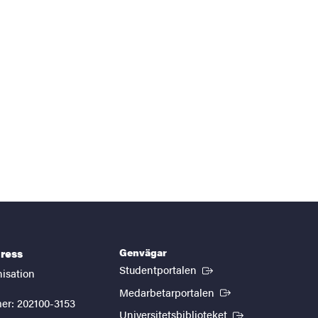
Genvägar
ress
(Extern länk)
Studentportalen
nisation
(Extern länk)
Medarbetarportalen
er: 202100-3153
(Extern länk)
Universitetsbiblioteket