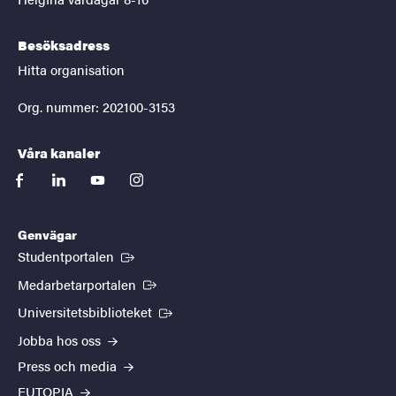
Besöksadress
Hitta organisation
Org. nummer: 202100-3153
Våra kanaler
facebook
linkedin
youtube
instagram
Genvägar
(Extern länk)
Studentportalen
(Extern länk)
Medarbetarportalen
(Extern länk)
Universitetsbiblioteket
Jobba hos oss
Press och media
EUTOPIA