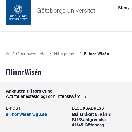
Sökfunktionen
Meny
Göteborgs universitet
Sidfoten
Sök
Kontakta universitetet
Länkstig
Hem
Om universitetet
Hitta person
Ellinor Wisén
Om webbplatsen
Ellinor Wisén
Anknuten till forskning
Avd för anestesiologi och
intensivvård
E-POST
BESÖKSADRESS
ellinor.wisen@gu.se
Blå stråket 5, vån 3
SU/Sahlgrenska
41345 Göteborg