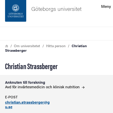
Sökfunktionen
Meny
Göteborgs universitet
Sidfoten
Sök
Kontakta universitetet
Länkstig
Hem
Om universitetet
Hitta person
Christian
Strassberger
Om webbplatsen
Christian Strassberger
Anknuten till forskning
Avd för invärtesmedicin och klinisk
nutrition
E-POST
christian.strassberger@g
u.se