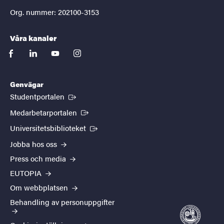
Org. nummer: 202100-3153
Våra kanaler
facebook
linkedin
youtube
instagram
Genvägar
(Extern länk)
Studentportalen
(Extern länk)
Medarbetarportalen
(Extern länk)
Universitetsbiblioteket
Jobba hos oss
Press och media
EUTOPIA
Om webbplatsen
Behandling av personuppgifter