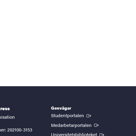
Genvägar
ress
(Extern länk)
Studentportalen
nisation
(Extern länk)
Medarbetarportalen
er: 202100-3153
(Extern länk)
Universitetsbiblioteket