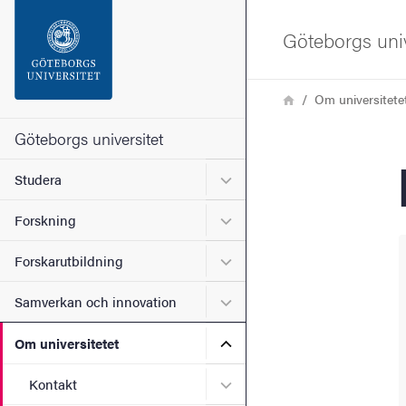
Sökfunktionen
Göteborgs univ
Sidfoten
Länkstig
Hem
Om universitete
Kontakta universitetet
Göteborgs universitet
Undermeny för Studera
Studera
Om webbplatsen
Undermeny för Forskning
Forskning
Undermeny för Forskarutbi
Forskarutbildning
Undermeny för Samverkan 
Samverkan och innovation
Undermeny för Om universi
Om universitetet
Undermeny för Kontakt
Kontakt