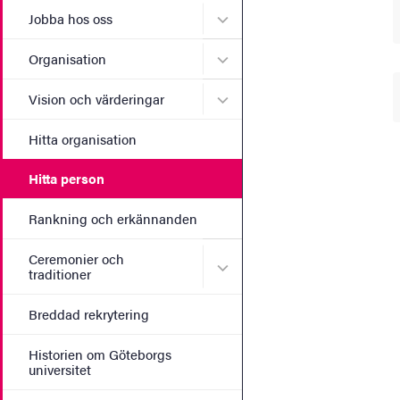
Undermeny för Jobba hos 
Jobba hos oss
Undermeny för Organisati
Organisation
Undermeny för Vision och 
Vision och värderingar
Hitta organisation
Hitta person
Rankning och erkännanden
Ceremonier och
Undermeny för Ceremonier 
traditioner
Breddad rekrytering
Historien om Göteborgs
universitet