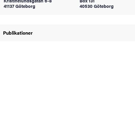
Kristinelundsgatan 6-8
Box 131
oss
41137 Göteborg
40530 Göteborg
on
Publikationer
värderingar
och traditioner