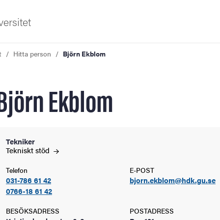
ersitet
t
Hitta person
Björn Ekblom
Björn Ekblom
ldning
Tekniker
Tekniskt
stöd
och innovation
Telefon
E-POST
031-786 61 42
bjorn.ekblom@hdk.gu.se
tetet
0766-18 61 42
BESÖKSADRESS
POSTADRESS