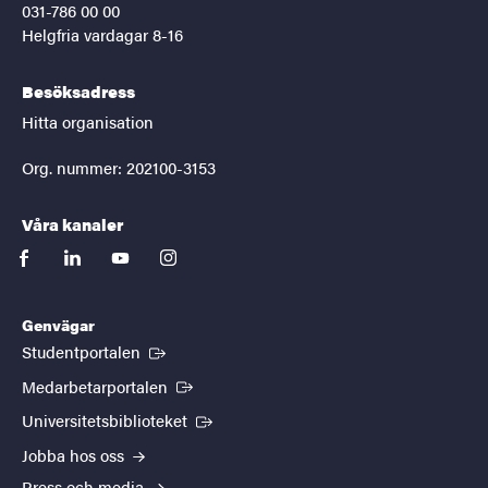
031-786 00 00
Helgfria vardagar 8-16
Besöksadress
Hitta organisation
Org. nummer: 202100-3153
Våra kanaler
facebook
linkedin
youtube
instagram
Genvägar
(Extern länk)
Studentportalen
(Extern länk)
Medarbetarportalen
(Extern länk)
Universitetsbiblioteket
Jobba hos oss
Press och media