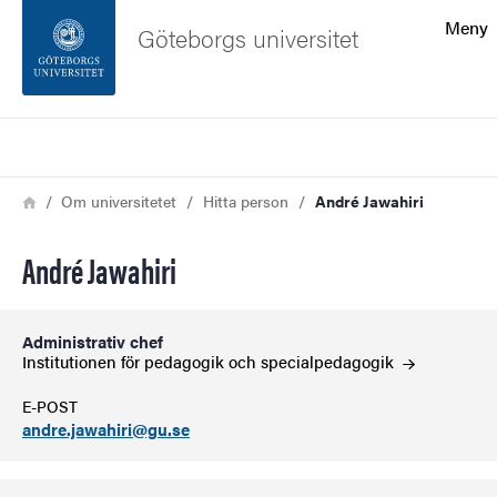
Sökfunktionen
Meny
Göteborgs universitet
Sidfoten
Sök
Kontakta universitetet
Länkstig
Hem
Om universitetet
Hitta person
André Jawahiri
Om webbplatsen
André Jawahiri
Administrativ chef
Institutionen för pedagogik och
specialpedagogik
E-POST
andre.jawahiri@gu.se