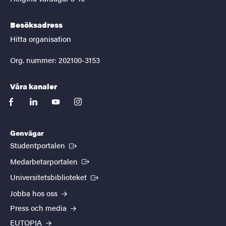
Besöksadress
Hitta organisation
Org. nummer: 202100-3153
Våra kanaler
facebook
linkedin
youtube
instagram
Genvägar
(Extern länk)
Studentportalen
(Extern länk)
Medarbetarportalen
(Extern länk)
Universitetsbiblioteket
Jobba hos oss
Press och media
EUTOPIA