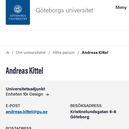
Sökfunktionen
Meny
Göteborgs universitet
Sidfoten
Sök
Kontakta universitetet
Länkstig
Hem
Om universitetet
Hitta person
Andreas Kittel
Om webbplatsen
Andreas Kittel
Universitetsadjunkt
Enheten för
Design
E-POST
BESÖKSADRESS
andreas.kittel@gu.se
Kristinelundsgatan 6-8
Göteborg
POSTADRESS