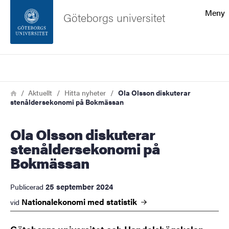
Sökfunktionen
Meny
Göteborgs universitet
Sidfoten
Sök
Kontakta universitetet
Länkstig
Hem
Aktuellt
Hitta nyheter
Ola Olsson diskuterar
stenåldersekonomi på Bokmässan
Om webbplatsen
Ola Olsson diskuterar
stenåldersekonomi på
Bokmässan
25 september 2024
Publicerad
Nationalekonomi med
statistik
vid