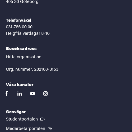
405 30 Göteborg
Telefonväxel
031-786 00 00
Helgfria vardagar 8-16
Besöksadress
Hitta organisation
Org. nummer: 202100-3153
Våra kanaler
facebook
linkedin
youtube
instagram
Genvägar
(Extern länk)
Studentportalen
(Extern länk)
Medarbetarportalen