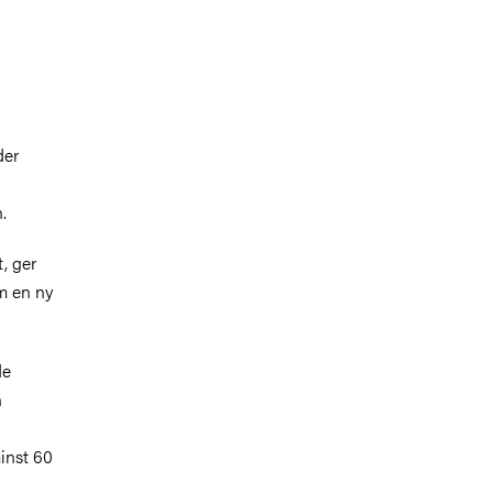
der
.
, ger
m en ny
de
n
inst 60