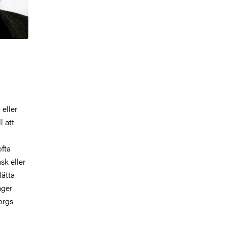
eller
l att
ofta
sk eller
lätta
äger
orgs