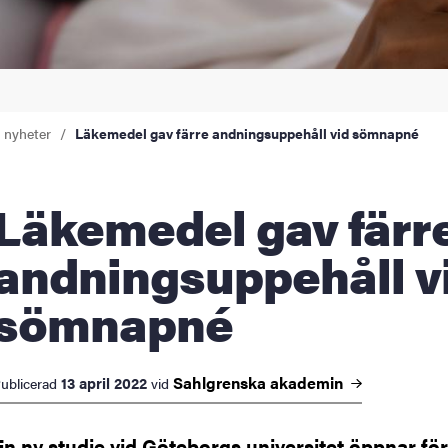
a nyheter
Läkemedel gav färre andningsuppehåll vid sömnapné
edel gav färre
andningsuppehåll v
sömnapné
Sahlgrenska
akademin
13 april 2022
ublicerad
vid
En ny studie vid Göteborgs universitet öppnar fö