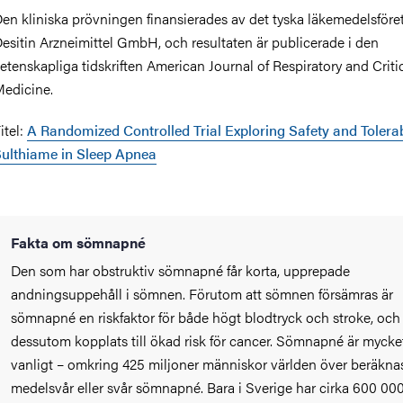
en kliniska prövningen finansierades av det tyska läkemedelsföre
esitin Arzneimittel GmbH, och resultaten är publicerade i den
etenskapliga tidskriften American Journal of Respiratory and Criti
edicine.
itel:
A Randomized Controlled Trial Exploring Safety and Tolerabi
ulthiame in Sleep Apnea
Fakta om sömnapné
Den som har obstruktiv sömnapné får korta, upprepade
andningsuppehåll i sömnen. Förutom att sömnen försämras är
sömnapné en riskfaktor för både högt blodtryck och stroke, och
dessutom kopplats till ökad risk för cancer. Sömnapné är mycke
vanligt – omkring 425 miljoner människor världen över beräkna
medelsvår eller svår sömnapné. Bara i Sverige har cirka 600 00