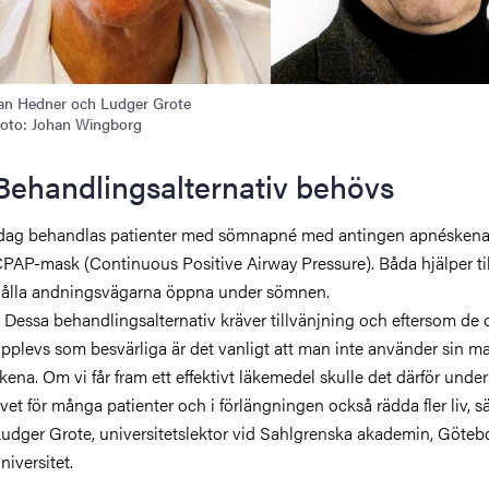
an Hedner och Ludger Grote
oto: Johan Wingborg
Behandlingsalternativ behövs
dag behandlas patienter med sömnapné med antingen apnéskena 
PAP-mask (Continuous Positive Airway Pressure). Båda hjälper til
ålla andningsvägarna öppna under sömnen.
 Dessa behandlingsalternativ kräver tillvänjning och eftersom de 
pplevs som besvärliga är det vanligt att man inte använder sin ma
kena. Om vi får fram ett effektivt läkemedel skulle det därför under
ivet för många patienter och i förlängningen också rädda fler liv, s
udger Grote, universitetslektor vid Sahlgrenska akademin, Göteb
niversitet.