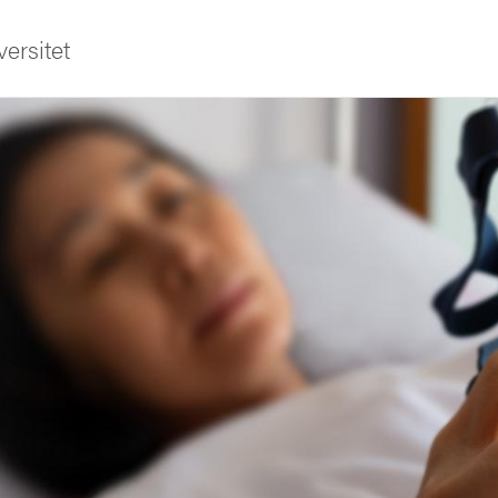
ersitet
ldning
och innovation
tetet