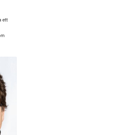
 ett
som