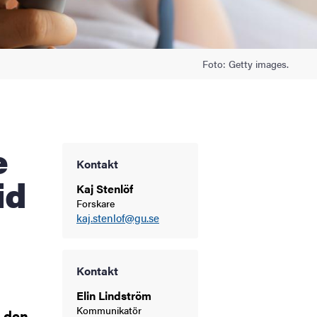
Foto: Getty images.
Kontakt
id
Kaj Stenlöf
Forskare
kaj.stenlof@gu.se
Kontakt
Elin Lindström
Kommunikatör
r den