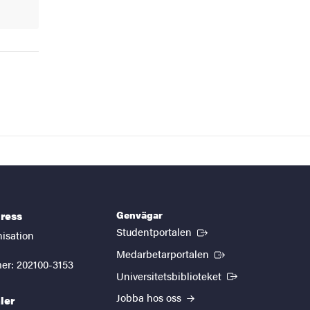
Genvägar
ress
(Extern länk)
Studentportalen
nisation
(Extern länk)
Medarbetarportalen
er: 202100-3153
(Extern länk)
Universitetsbiblioteket
Jobba hos oss
ler