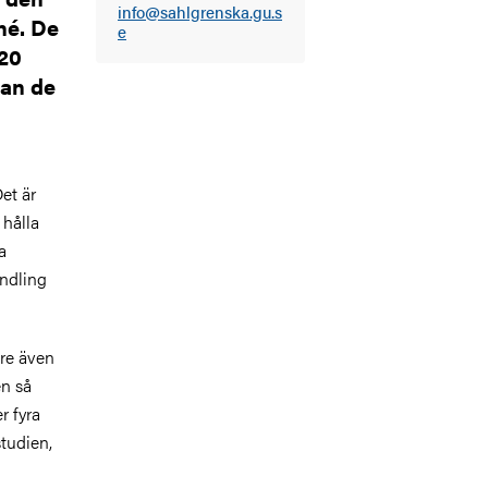
info@sahlgrenska.gu.s
né. De
e
 20
nan de
et är
 hålla
a
ndling
re även
en så
r fyra
studien,