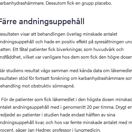
arbanhydrashämmare. Dessutom fick en grupp placebo.
Färre andningsuppehåll
esultaten visar att behandlingen överlag minskade antalet
ndningsuppehåll och hade en positiv effekt på syresättningen un
atten. Ett fåtal patienter fick biverkningar, som huvudvärk och
ndfåddhet, vilket var vanligare hos dem som fick den högre dosen
är studiens resultat vägs samman med kända data om läkemedlet
esultaten stöd för fortsatt forskning om karbanhydrashämmare so
ehandling mot obstruktiv sömnapné.
 För de patienter som fick läkemedlet i den högsta dosen minska
ntalet andningsuppehåll med i genomsnitt 20 per timma. Drygt e
redjedel av patienter i studien hade endast hälften av sina
ndningsuppehåll kvar, och hos var femte minskade antalet med m
rocent, säger Jan Hedner, professor i lungmedicin.