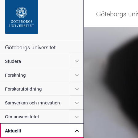
Sökfunktionen
Göteborgs univ
Sidfoten
Bild
Kontakta universitetet
Göteborgs universitet
Undermeny för Studera
Studera
Om webbplatsen
Undermeny för Forskning
Forskning
Undermeny för Forskarutbi
Forskarutbildning
Undermeny för Samverkan 
Samverkan och innovation
Undermeny för Om universi
Om universitetet
Undermeny för Aktuellt
Aktuellt