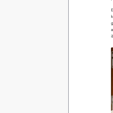
E
k
g
a
i