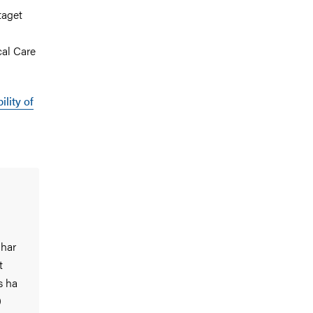
taget
cal Care
lity of
 har
t
s ha
0