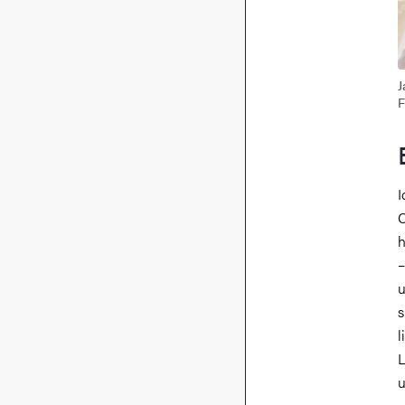
J
F
I
C
h
–
u
s
l
L
u