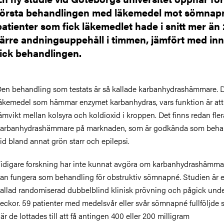
första behandlingen med läkemedel mot sömnap
patienter som fick läkemedlet hade i snitt mer än
färre andningsuppehåll i timmen, jämfört med in
fick behandlingen.
en behandling som testats är så kallade karbanhydrashämmare. D
äkemedel som hämmar enzymet karbanhydras, vars funktion är att
ämvikt mellan kolsyra och koldioxid i kroppen. Det finns redan fler
arbanhydrashämmare på marknaden, som är godkända som beha
id bland annat grön starr och epilepsi.
idigare forskning har inte kunnat avgöra om karbanhydrashämma
an fungera som behandling för obstruktiv sömnapné. Studien är 
allad randomiserad dubbelblind klinisk prövning och pågick unde
eckor. 59 patienter med medelsvår eller svår sömnapné fullföljde 
är de lottades till att få antingen 400 eller 200 milligram