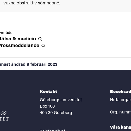
vuxna obstruktiv sömnapné.
Område
Hälsa &
medicin
Pressmeddelande
enast ändrad
8 februari 2023
Kontakt
Besöksad
Göteborgs universitet
Hitta orga
Box 100
Org. numm
405 30 Göteborg
Våra kana
Telefonväxel