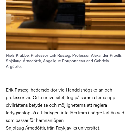
Niels Krabbe, Professor Erik Røsæg, Professor Alexander Proelß,
Snjólaug Árnadóttir, Angelique Pouponneau and Gabriela
Argüello.
Erik Røsæg, hedersdoktor vid Handelshögskolan och
professor vid Oslo universitet, tog på samma tema upp
civilrättens betydelse och möjligheterna att reglera
fartygsanlöp så att fartygen inte förs fram i högre fart än vad
som passar för hamnanlöpen.
Snjólaug Árnadóttir, från Reykjaviks universitet,