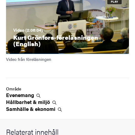
Video (2:06:04)
Kurt Grönfors-föreläsningen
(English)
Video från föreläsningen
Område
Evenemang
Hållbarhet &
miljö
Samhälle &
ekonomi
Relaterat innehåll