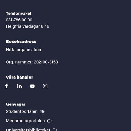
Telefonväxel
031-786 00 00
Helgfria vardagar 8-16
Besöksadress
Hitta organisation
Org. nummer: 202100-3153
Våra kanaler
facebook
linkedin
youtube
instagram
Genvägar
(Extern länk)
Studentportalen
(Extern länk)
Medarbetarportalen
(Extern länk)
Universitetsbiblioteket