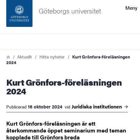
Sökfunktionen
Meny
Göteborgs universitet
Sidfoten
Sök
Kontakta universitetet
Länkstig
Hem
Aktuellt
Hitta nyheter
Kurt Grönfors-föreläsningen
2024
Om webbplatsen
Kurt Grönfors-föreläsningen
2024
Juridiska
institutionen
16 oktober 2024
Publicerad
vid
Kurt Grönfors-föreläsningen är ett
återkommande öppet seminarium med teman
kopplade till Grönfors breda