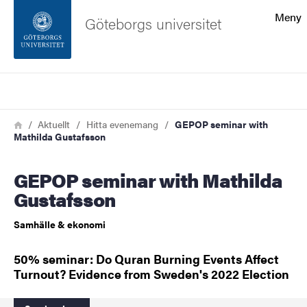
Sökfunktionen
Meny
Göteborgs universitet
Sidfoten
Sök
Kontakta universitetet
Länkstig
Hem
Aktuellt
Hitta evenemang
GEPOP seminar with
Mathilda Gustafsson
Om webbplatsen
GEPOP seminar with Mathilda
Gustafsson
Samhälle & ekonomi
50% seminar: Do Quran Burning Events Affect
Turnout? Evidence from Sweden's 2022 Election