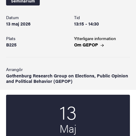
Seminarium
Datum
Tid
13 maj 2026
13:15 - 14:30
Plats
Ytterligare information
B225
Om
GEPOP
Arrangör
Gothenburg Research Group on Elections, Public Opinion
and Political Behavior (GEPOP)
13
Startdatum
2026
Maj