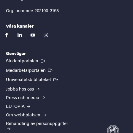
Org. nummer: 202100-3153
Våra kanaler
facebook
linkedin
youtube
instagram
Genvägar
(Extern länk)
Studentportalen
(Extern länk)
Medarbetarportalen
(Extern länk)
Universitetsbiblioteket
Jobba hos oss
Press och media
EUTOPIA
Om webbplatsen
Behandling av personuppgifter