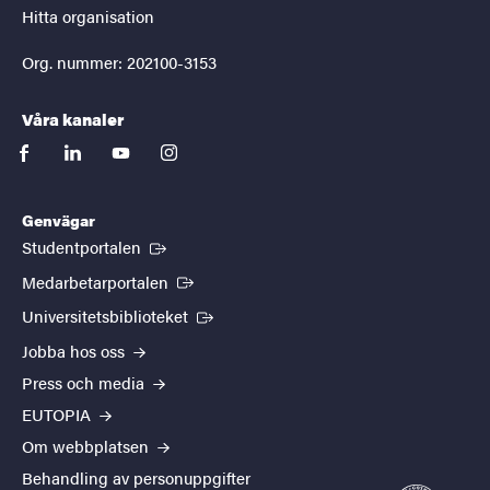
Hitta organisation
Org. nummer: 202100-3153
Våra kanaler
facebook
linkedin
youtube
instagram
Genvägar
(Extern länk)
Studentportalen
(Extern länk)
Medarbetarportalen
(Extern länk)
Universitetsbiblioteket
Jobba hos oss
Press och media
EUTOPIA
Om webbplatsen
Behandling av personuppgifter