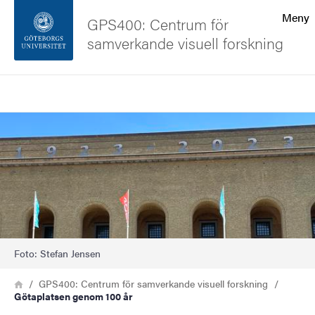
Sökfunktionen
Meny
GPS400: Centrum för
samverkande visuell forskning
Sidfoten
Sök
Kontakta universitetet
Bild
Om webbplatsen
Foto: Stefan Jensen
Länkstig
Hem
GPS400: Centrum för samverkande visuell forskning
Götaplatsen genom 100 år