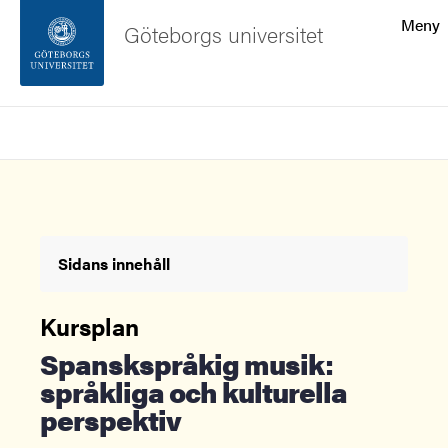
Sökfunktionen
Meny
Göteborgs universitet
Sidfoten
Sök
Kontakta universitetet
Om webbplatsen
Sidans innehåll
Kursplan
Spanskspråkig musik:
språkliga och kulturella
perspektiv