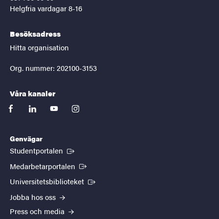
Helgfria vardagar 8-16
Besöksadress
Hitta organisation
Org. nummer: 202100-3153
Våra kanaler
facebook
linkedin
youtube
instagram
Genvägar
(Extern länk)
Studentportalen
(Extern länk)
Medarbetarportalen
(Extern länk)
Universitetsbiblioteket
Jobba hos oss
Press och media