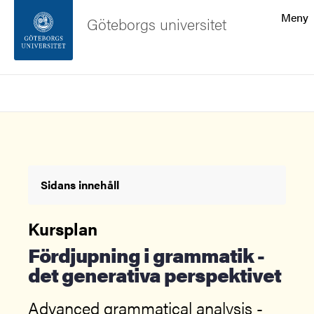
Sökfunktionen
Meny
Göteborgs universitet
Sidfoten
Sök
Kontakta universitetet
Om webbplatsen
Sidans innehåll
Kursplan
Fördjupning i grammatik -
det generativa perspektivet
Advanced grammatical analysis -