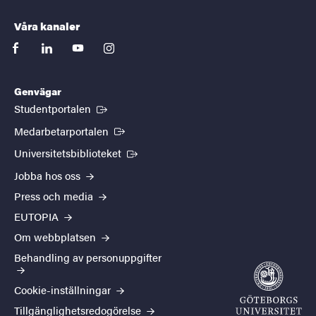
Våra kanaler
facebook
linkedin
youtube
instagram
Genvägar
(Extern länk)
Studentportalen
(Extern länk)
Medarbetarportalen
(Extern länk)
Universitetsbiblioteket
Jobba hos oss
Press och media
EUTOPIA
Om webbplatsen
Behandling av personuppgifter
Cookie-inställningar
Tillgänglighetsredogörelse