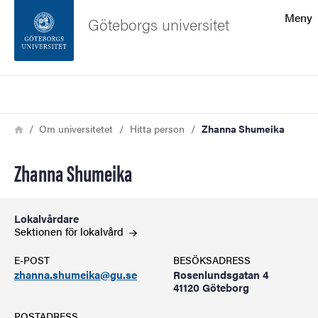
Sökfunktionen
Meny
Göteborgs universitet
Sidfoten
Sök
Kontakta universitetet
Länkstig
Hem
Om universitetet
Hitta person
Zhanna Shumeika
Om webbplatsen
Zhanna Shumeika
Lokalvårdare
Sektionen för lokalvård
E-POST
BESÖKSADRESS
zhanna.shumeika@gu.se
Rosenlundsgatan 4
41120 Göteborg
POSTADRESS