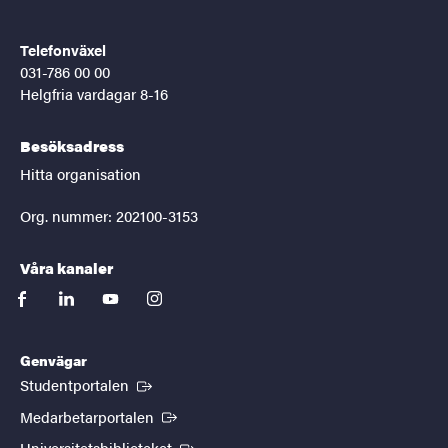
Telefonväxel
031-786 00 00
Helgfria vardagar 8-16
Besöksadress
Hitta organisation
Org. nummer: 202100-3153
Våra kanaler
facebook
linkedin
youtube
instagram
Genvägar
(Extern länk)
Studentportalen
(Extern länk)
Medarbetarportalen
(Extern länk)
Universitetsbiblioteket