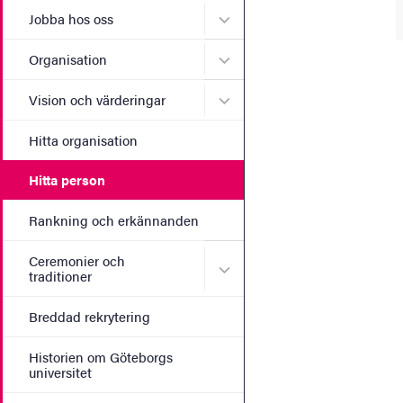
Undermeny för Jobba hos 
Jobba hos oss
Undermeny för Organisati
Organisation
Undermeny för Vision och 
Vision och värderingar
Hitta organisation
Hitta person
Rankning och erkännanden
Ceremonier och
Undermeny för Ceremonier 
traditioner
Breddad rekrytering
Historien om Göteborgs
universitet