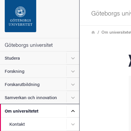
Sökfunktionen
Göteborgs univ
Sidfoten
Länkstig
Hem
Om universitete
Kontakta universitetet
Göteborgs universitet
Undermeny för Studera
Studera
Om webbplatsen
Undermeny för Forskning
Forskning
Undermeny för Forskarutbi
Forskarutbildning
Undermeny för Samverkan 
Samverkan och innovation
Undermeny för Om universi
Om universitetet
Undermeny för Kontakt
Kontakt