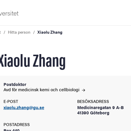
ersitet
t
Hitta person
Xiaolu Zhang
Xiaolu Zhang
ldning
Postdoktor
Avd för medicinsk kemi och
cellbiologi
och innovation
E-POST
BESÖKSADRESS
xiaolu.zhang@gu.se
Medicinaregatan 9 A-B
tetet
41390 Göteborg
POSTADRESS
Box 440