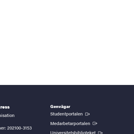
Genvägar
ress
(Extern länk)
Studentportalen
nisation
(Extern länk)
Medarbetarportalen
er: 202100-3153
(Extern länk)
Universitetsbiblioteket