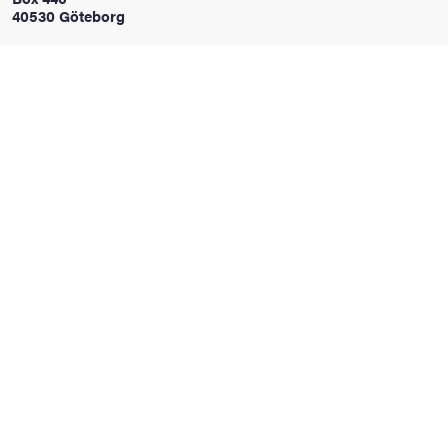
40530 Göteborg
oss
on
värderingar
och traditioner