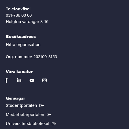
Telefonväxel
031-786 00 00
Helgfria vardagar 8-16
Besöksadress
Hitta organisation
Org. nummer: 202100-3153
Våra kanaler
facebook
linkedin
youtube
instagram
Genvägar
(Extern länk)
Studentportalen
(Extern länk)
Medarbetarportalen
(Extern länk)
Universitetsbiblioteket