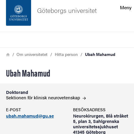
Sökfunktionen
Meny
Göteborgs universitet
Sidfoten
Sök
Kontakta universitetet
Länkstig
Hem
Om universitetet
Hitta person
Ubah Mahamud
Om webbplatsen
Ubah Mahamud
Doktorand
Sektionen för klinisk
neurovetenskap
E-POST
BESÖKSADRESS
ubah.mahamud@gu.se
Neurokirurgen, Blå stråket
5, plan 3, Sahlgrenska
universitetssjukhuset
41345 Göteborg