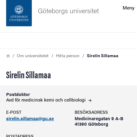
Sökfunktionen
Meny
Göteborgs universitet
Sidfoten
Sök
Kontakta universitetet
Länkstig
Hem
Om universitetet
Hitta person
Sirelin Sillamaa
Om webbplatsen
Sirelin Sillamaa
Postdoktor
Avd för medicinsk kemi och
cellbiologi
E-POST
BESÖKSADRESS
sirelin.sillamaa@gu.se
Medicinaregatan 9 A-B
41390 Göteborg
POSTADRESS