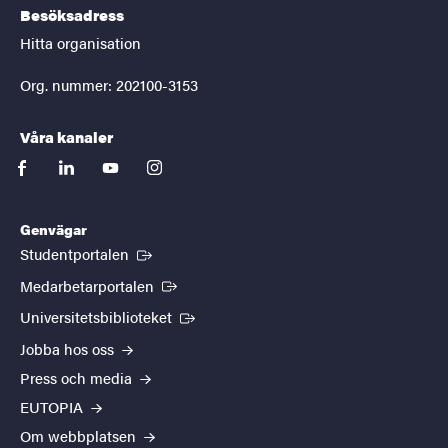
Besöksadress
Hitta organisation
Org. nummer: 202100-3153
Våra kanaler
facebook
linkedin
youtube
instagram
Genvägar
(Extern länk)
Studentportalen
(Extern länk)
Medarbetarportalen
(Extern länk)
Universitetsbiblioteket
Jobba hos oss
Press och media
EUTOPIA
Om webbplatsen