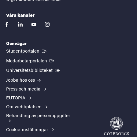
Våra kanaler
facebook
linkedin
youtube
instagram
Genvägar
(Extern länk)
Studentportalen
(Extern länk)
Medarbetarportalen
(Extern länk)
Universitetsbiblioteket
Jobba hos oss
Press och media
EUTOPIA
Om webbplatsen
Behandling av personuppgifter
Cookie-inställningar