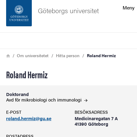
Sökfunktionen
Meny
Göteborgs universitet
Sidfoten
Sök
Kontakta universitetet
Länkstig
Hem
Om universitetet
Hitta person
Roland Hermiz
Om webbplatsen
Roland Hermiz
Doktorand
Avd för mikrobiologi och
immunologi
E-POST
BESÖKSADRESS
roland.hermiz@gu.se
Medicinaregatan 7 A
41390 Göteborg
POSTADRESS